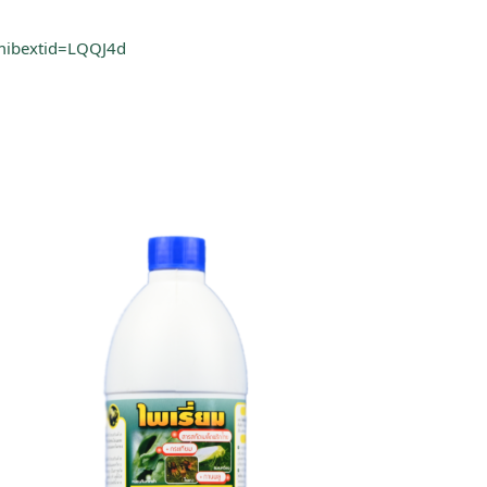
mibextid=LQQJ4d