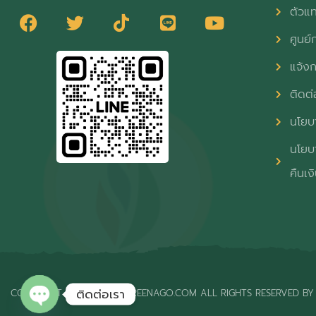
ตัวแ
ศูนย์ก
แจ้งก
ติดต่
นโยบา
นโยบา
คืนเง
ติดต่อเรา
COPYRIGHT © 2026 THAIGREENAGO.COM ALL RIGHTS RESERVED BY