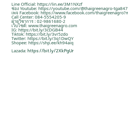
Line Official:
https://lin.ee/3M1NXzf
ช่อง Youtube:
https://youtube.com/@thaigreenagro-tga847
เพจ Facebook:
https://www.facebook.com/thaigreenagro?
Call Center: 084-5554205-9
ฝ่ายวิชาการ : 02-9861680-2
เว็บไซต์:
www.thaigreenagro.com
IG:
https://bit.ly/3cDGB44
Tiktok:
https://bit.ly/3vr5zdo
Twitter:
https://bit.ly/3q1DwQY
Shopee:
https://shp.ee/kh94aiq
Lazada:
https://bit.ly/2XkPgUr