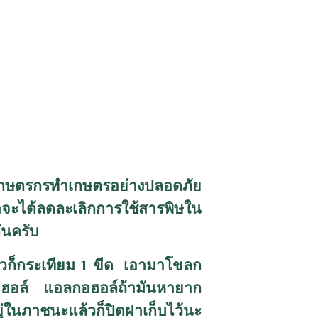
งเกษตรกรทำเกษตรอย่างปลอดภัย
่อจะได้ลดละเลิกการใช้สารพิษใน
ันครับ
้วก็กระเทียม
1
ขีด เอามาโขลก
อฮอล์ แอลกอฮอล์ถ้ามันหายาก
ู่ในภาชนะแล้วก็ปิดฝาเก็บไว้นะ