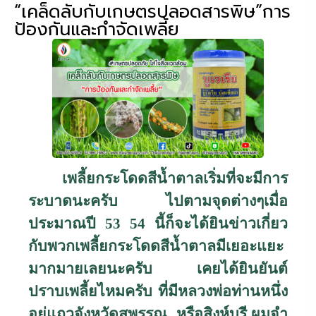
“เคล็ดลับกับเกษตรปลอดสารพิษ”การ
ป้องกันและกำจัดเพลี้ย
เพลี้ยกระโดดสีน้ำตาลเริ่มที่จะมีการ
ระบาดนะครับ ไปตามจุดต่างๆเมื่อ
ประมาณปี
53 54
นี้ก็จะได้ยินข่าวเกี่ยว
กับพวกเพลี้ยกระโดดสีน้ำตาลมีเยอะแยะ
มากมายเลยนะครับ เคยได้ยินยันต์
ปราบเพลี้ยไหมครับ ที่มีหลวงพ่อท่านหนึ่ง
อยู่แถวจังหวัดสุพรรณ หรือสิงห์บุรี ผมจำ