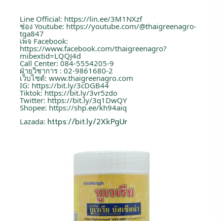
Line Official:
https://lin.ee/3M1NXzf
ช่อง Youtube:
https://youtube.com/@thaigreenagro-
tga847
เพจ Facebook:
https://www.facebook.com/thaigreenagro?
mibextid=LQQJ4d
Call Center: 084-5554205-9
ฝ่ายวิชาการ : 02-9861680-2
เว็บไซต์:
www.thaigreenagro.com
IG:
https://bit.ly/3cDGB44
Tiktok:
https://bit.ly/3vr5zdo
Twitter:
https://bit.ly/3q1DwQY
Shopee:
https://shp.ee/kh94aiq
Lazada:
https://bit.ly/2XkPgUr