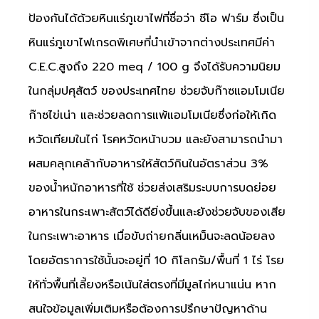
ป้องกันได้ด้วยหินแร่ภูเขาไฟที่ชื่อว่า ซีโอ ฟาร์ม ซึ่งเป็น
หินแร่ภูเขาไฟเกรดพิเศษที่นำเข้าจากต่างประเทศมีค่า
C.E.C.สูงถึง 220 meq / 100 g จึงได้รับความนิยม
ในกลุ่มปศุสัตว์ ของประเทศไทย ช่วยจับก๊าซแอมโมเนีย
ก๊าซไข่เน่า และช่วยลดการแพ้แอมโมเนียซึ่งก่อให้เกิด
หวัดเทียมในไก่ โรคหวัดหน้าบวม และยังสามารถนำมา
ผสมคลุกเคล้ากับอาหารให้สัตว์กินในอัตราส่วน 3%
ของน้ำหนักอาหารที่ใช้ ช่วยส่งเสริมระบบการบดย่อย
อาหารในกระเพาะสัตว์ได้ดียิ่งขึ้นและยังช่วยจับของเสีย
ในกระเพาะอาหาร เมื่อขับถ่ายกลิ่นเหม็นจะลดน้อยลง
โดยอัตราการใช้นั้นจะอยู่ที่ 10 กิโลกรัม/พื้นที่ 1 ไร่ โรย
ให้ทั่วพื้นที่เลี้ยงหรือเน้นใส่ตรงที่มีมูลไก่หนาแน่น หาก
สนใจข้อมูลเพิ่มเติมหรือต้องการปรึกษาปัญหาด้าน