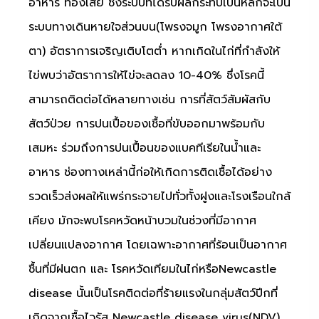
อาหาร ท้องเสีย ซึ่งระบบที่ได้รับผลกระทบเป็นหลักจะเป็น
ระบบทางเดินหายใจส่วนบน(โพรงจมูก โพรงอากาศใต้
ตา) อัตราการเจริญเติบโตต่ำ หากเกิดในไก่ที่กำลังให้
ไข่พบว่าอัตราการให้ไข่จะลดลง 10-40% ซึ่งโรคนี้
สามารถติดต่อได้หลายทางเช่น การที่สัตว์สัมผัสกับ
สัตว์ป่วย การปนเปื้อของเชื้อที่ขับออกมาพร้อมกับ
เสมหะ ร่วมถึงการปนเปื้อนของแบคทีเรียในน้ำและ
อาหาร ช่องทางเหล่านี้ก่อให้เกิดการติดเชื้อได้อย่าง
รวดเร็วส่งผลให้แพร่กระจายไปทั่วทั้งฝูงและโรงเรือนใกล้
เคียง มักจะพบโรคหวัดหน้าบวมในช่วงที่มีอากาศ
เปลี่ยนแปลงอากาศ โดยเฉพาะอากาศที่ร้อนเป็นอากาศ
ชื้นที่มีฝนตก และ โรคหวัดเทียมในไก่หรือNewcastle
disease นั้นเป็นโรคติดต่อที่ร้ายแรงในกลุ่มสัตว์ปีกที่
เกิดจากเชื้อไวรัส Newcastle disease virus(NDV)