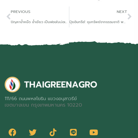
PREVIOUS
NEXT
ปัญหาน้ำหนืด น้ำเขียว เป็นฟองในบ่อเลี้ยงปลากำจัดได้ง่ายนิดเดียว
ปุ๋ยอินทรีย์: ขุมทรัพย์จากธรรมชาติ พลิกฟื้นดินไทยให้สมบูรณ์ ยั่งยืน
111/66 ถนนพหลโยธิน แขวงอนุสาวรีย์
เขตบางเขน กรุงเทพมหานคร 10220