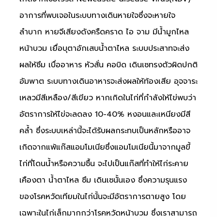
อาการที่พบเจอในระบบทางเดินหายใจซึ่งจะหายใจ
ลำบาก หายจีเสียงดังครืดคราด ไอ จาม มีน้ำมูกไหล
หน้าบวม เยื่อบุตาอักเสบน้ำตาไหล ระบบประสาทจะส่ง
ผลให้ซึม เบื่ออาหาร หัวสั่น คอบิด เดินเซทรงตัวผิดปกติ
อัมพาต ระบบทางเดินอาหารจะส่งผลให้ท้องเสีย อุจจาระ
เหลวมีสีเหลือง/สีเขียว หากเกิดในไก่ที่กำลังให้ไข่พบว่า
อัตราการให้ไข่จะลดลง 10-40% หงอนและเหนียงมีสี
คล้ำ ซึ่งระบบเหล่านี้จะได้รับผลกระทบเป็นหลักหรืออาจ
เกิดจากแพ้แก๊สแอมโมเนียซึ่งแอมโมเนียนี้มาจากมูลขี้
ไก่ที่โดนน้ำหรือความชื้น จะไปเป็นแก๊สที่ทำให้ไก่ระคาย
เคืองตา น้ำตาไหล ซึม เดินเซนั้นเอง ซึ่งความรุนแรง
ของโรคหวัดเทียมในไก่นั้นจะมีอัตราการตายสูง โดย
เฉพาะในไก่เล็กมากกว่าโรคหวัดหน้าบวม ซึ่งเราสามารถ