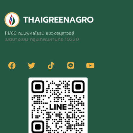
111/66 ถนนพหลโยธิน แขวงอนุสาวรีย์
เขตบางเขน กรุงเทพมหานคร 10220