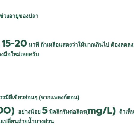
มช่วงอายุของปลา
15-20
น
นาที ถ้าเหลือแสดงว่าให้มากเกินไป ต้องลดลง!
องมือใหม่เลยครับ
 ควรมีสีเขียวอ่อนๆ (จากแพลงก์ตอน)
DO)
5
mg/L)
อย่างน้อย
มิลลิกรัมต่อลิตร(
ถ้าเห
บเปลี่ยนถ่ายน้ำบางส่วน