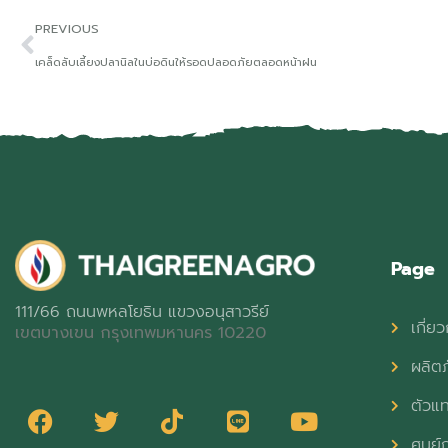
PREVIOUS
เคล็ดลับเลี้ยงปลานิลในบ่อดินให้รอดปลอดภัยตลอดหน้าฝน
Page
111/66 ถนนพหลโยธิน แขวงอนุสาวรีย์
เกี่ยว
เขตบางเขน กรุงเทพมหานคร 10220
ผลิต
ตัวแ
ศูนย์ก