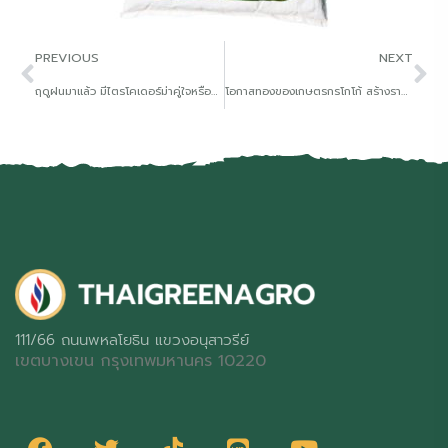
PREVIOUS
NEXT
ฤดูฝนมาแล้ว มีไตรโคเดอร์ม่าคู่ใจหรือยัง
โอกาสทองของเกษตรกรโกโก้ สร้างรายได้งามอย่างยั่งยืน
111/66 ถนนพหลโยธิน แขวงอนุสาวรีย์
เขตบางเขน กรุงเทพมหานคร 10220