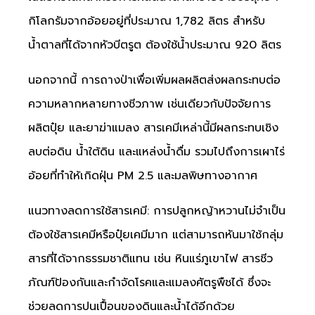
กิโลกรัมจากอ้อยอยู่ที่ประมาณ 1,782 ลิตร สำหรับ
น้ำตาลที่ได้จากหัวบีตรูต ต้องใช้น้ำประมาณ 920 ลิตร
นอกจากนี้ การถางป่าเพื่อเพิ่มผลผลิตส่งผลกระทบต่อ
ความหลากหลายทางชีวภาพ เช่นเดียวกับปัจจัยการ
ผลิตปุ๋ย และยาฆ่าแมลง สารเคมีเหล่านี้มีผลกระทบเชิง
ลบต่อดิน น้ำใต้ดิน และแหล่งน้ำดื่ม รวมไปถึงการเผาไร่
อ้อยที่ทำให้เกิดฝุ่น PM 2.5 และมลพิษทางอากาศ
แนวทางลดการใช้สารเคมี: การปลูกหญ้าหวานไม่จำเป็น
ต้องใช้สารเคมีหรือปุ๋ยเคมีมาก แต่สามารถหันมาใช้กลุ่ม
สารที่ได้จากธรรมชาติแทน เช่น หินแร่ภูเขาไฟ สารชีว
ภัณฑ์ป้องกันและกำจัดโรคและแมลงศัตรูพืชได้ ซึ่งจะ
ช่วยลดการปนเปื้อนของดินและน้ำได้อีกด้วย