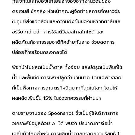
กระจกในโลกของเราโอยอ้างอิงจากงานวิจัยของ
ดร.เจมส์ ซัคคลิง หัวหน้าคณะผู้จัดทำผลการศึกษาวิจัย
ในศูนย์สิ่งแวดล้อมและความยั่งยืนของมหาวิทยาลัยเซ
อร์รีย์ กล่าวว่า การใช้สตีวิออลไกลโคไซด์ และ
ผลิตภัณฑ์จากธรรมชาติที่คล้ายกันอาจ ช่วยลดการ
ปล่อยก๊าซเรือนกระจกลงได้
พืชที่นำไปผลิตเป็นน้ำตาล ทั้งอ้อย และบีตรูตเป็นพืชที่ใช้
น้ำ และพื้นที่ในการเพาะปลูกจำนวนมาก โดยเฉพาะอ้อย
ที่เป็นพืชทางการเกษตรที่ผลิตมากที่สุดในโลก โดยให้
ผลผลิตเพิ่มขึ้น 15% ในช่วงทศวรรษที่ผ่านมา
ตามรายงานของ Spoonshot ซึ่งเป็นผู้ให้บริการการ
วิเคราะห์ข้อมูลด้วย AI ได้ พบว่า ปริมาณการใช้น้ำ
เฉลี่ยทั่วโลกสำหรับการผลิตน้ำตาลทรายขาวบริสุทธิ์ 1