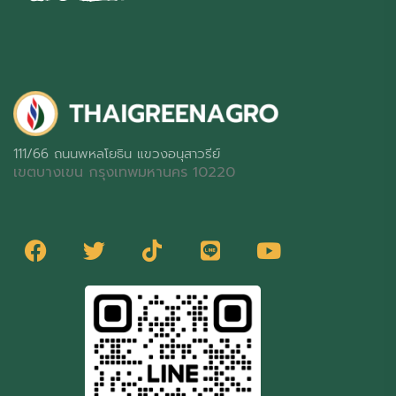
111/66 ถนนพหลโยธิน แขวงอนุสาวรีย์
เขตบางเขน กรุงเทพมหานคร 10220