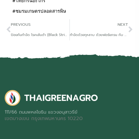
#ไทยกรีนอะโกร
#ชมรมเกษตรปลอดสารพิษ
PREVIOUS
NEXT
ป้องกันกำจัด โรคเส้นดำ (Black Stripe) ในยางพารา
กำจัดด้วงกุหลาบ ด้วยฟอร์แทรน กับ บูเวเรีย
111/66 ถนนพหลโยธิน แขวงอนุสาวรีย์
เขตบางเขน กรุงเทพมหานคร 10220