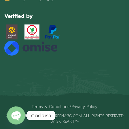
Verified by
Terms & Conditions
/
Privacy Policy
ติดต่อเรา
COPYRIGHT © 2026 THAIGREENAGO.COM ALL RIGHTS RESERVED
BY SK REAKTY+