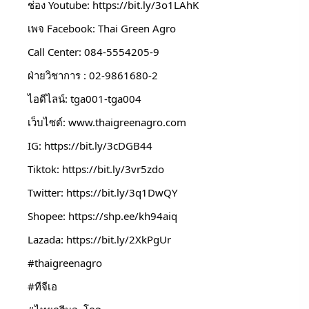
ช่อง Youtube: 
https://bit.ly/3o1LAhK
เพจ Facebook: Thai Green Agro
Call Center: 084-5554205-9
ฝ่ายวิชาการ : 02-9861680-2
ไอดีไลน์: tga001-tga004
เว็บไซต์: 
www.thaigreenagro.com
IG: 
https://bit.ly/3cDGB44
Tiktok: 
https://bit.ly/3vr5zdo
Twitter: 
https://bit.ly/3q1DwQY
Shopee: 
https://shp.ee/kh94aiq
Lazada: 
https://bit.ly/2XkPgUr
#thaigreenagro
#ทีจีเอ