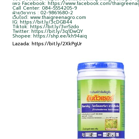
เพจ Facebook:
https://www.facebook.com/thaigreen
Call Center: 084-5554205-9
ฝ่ายวิชาการ : 02-9861680-2
เว็บไซต์:
www.thaigreenagro.com
IG:
https://bit.ly/3cDGB44
Tiktok:
https://bit.ly/3vr5zdo
Twitter:
https://bit.ly/3q1DwQY
Shopee:
https://shp.ee/kh94aiq
Lazada:
https://bit.ly/2XkPgUr