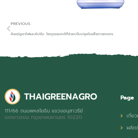
PREVIOUS
หินแร่ภูเขาไฟและยิปซั่ม: วัสดุธรรมชาติที่ช่วยปรับปรุงดินเพื่อการเกษตร
Page
111/66 ถนนพหลโยธิน แขวงอนุสาวรีย์
เกี่ยว
เขตบางเขน กรุงเทพมหานคร 10220
ผลิต