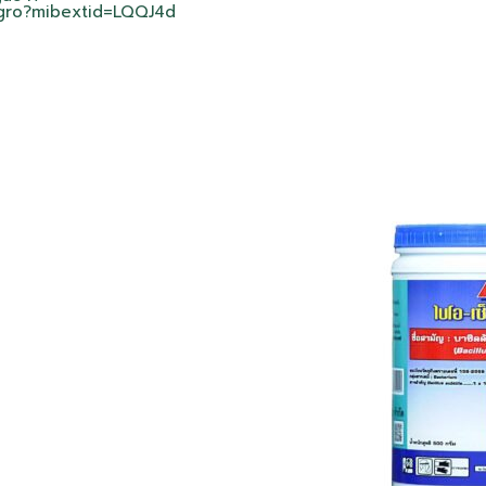
agro?mibextid=LQQJ4d