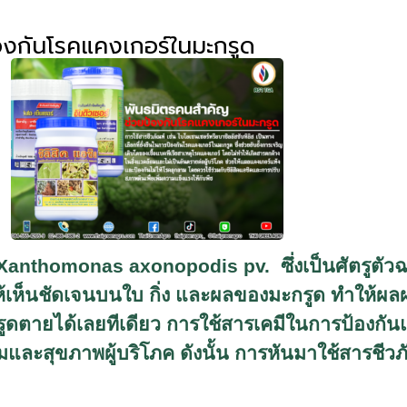
องกันโรคแคงเกอร์ในมะกรูด
Xanthomonas axonopodis pv.
ซึ่งเป็นศัตรูต
ห้เห็นชัดเจนบนใบ กิ่ง และผลของมะกรูด ทำให้
รูดตายได้เลยทีเดียว การใช้สารเคมีในการป้องกัน
อมและสุขภาพผู้บริโภค ดังนั้น การหันมาใช้สารชีวภ