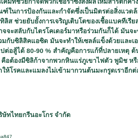
รเคมีที่ช่วยกำจัดพวกเชื่อราซึ่งส่งผลให้มีสารตกค
ะภัณฑ์ในการป้องกันและกำจัดซึ่งเป็นมิตรต่อสิ่งแวด
ลิส ช่วยยับยั้งการเจริญเติบโตของเชื้อแบคทีเรีย
นอาจจะสลับกับไตรโคเดอร์มาหรือร่วมกันก็ได้ มันจ
ร่วมกับซิลิสิคแอซิด มันจะทำให้เซลล์แข็งด้วยและเ
่อสู้ได้ 80-90 % สำคัญคือการแก้ที่ปลายเหตุ ต้น
คือต้องมีซิลิก้าจากพวกหินแร่ภูเขาไฟตัว พูมิช หรือ
ทำให้โรคและแมลงไม่เข้ามากวนต้นมะกรูดเราอีกต
ทยกรีนอะโกร จำกัด
ga847