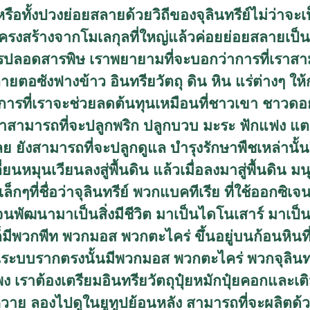
รือทั้งปวงย่อยสลายด้วยวิถีของจุลินทรีย์ไม่ว่าจะเ
โครงสร้างจากโมเลกุลที่ใหญ่แล้วค่อยย่อยสลายเป็นเ
ลอดสารพิษ เราพยายามที่จะบอกว่าการที่เราสามา
ายตอซังฟางข้าว อินทรียวัตถุ ดิน หิน แร่ต่างๆ ให
ีในการที่เราจะช่วยลดต้นทุนเหมือนที่ชาวเขา ชาวดอย ม
าสามารถที่จะปลูกพริก ปลูกบวบ มะระ ฟักแฟง แตง
เลย ยังสามารถที่จะปลูกดูแล บำรุงรักษาพืชเหล่านั้
ลี่ยนหมุนเวียนลงสู่พื้นดิน แล้วเมื่อลงมาสู่พื้นดิน ม
เล็กๆที่ชื่อว่าจุลินทรีย์ พวกแบคทีเรีย ที่ใช้ออกซิ
นพัฒนามาเป็นสิ่งมีชีวิต มาเป็นไดโนเสาร์ มาเป็นส
็มีพวกพีท พวกมอส พวกตะไคร่ ขึ้นอยู่บนก้อนหินที่ม
นระบบรากตรงนั้นมีพวกมอส พวกตะไคร่ พวกจุลินทรี
 เราต้องเตรียมอินทรียวัตถุปุ๋ยหมักปุ๋ยคอกและเติ
์ขี้ควาย ลองไปดูในยูทูปย้อนหลัง สามารถที่จะผลิ