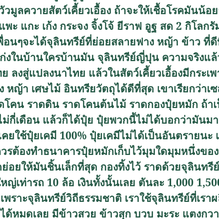
วัวมูลควายสัตว์เคี้ยวเอื้อง ถ้าจะให้เชื้อโรคมันน้อ
ช่น แพะ แกะ เก้ง กระจง จิ้งโจ้ ยีราฟ อูฐ สด 2 กิโล
ื่อนๆจะได้จุลินทรีย์ที่ย่อยสลายฟาง หญ้า ข้าว ที่
เก่งในบ้านใครบ้านมัน จุลินทรีย์ญี่ปุน ความจริงแล้วอี
ย ลงสู่แปลงนาไทย แล้วในสัตว์เคี้ยวเอื้องมีกระเพา
ง หญ้า เศษไม้ อินทรียวัตถุได้ดีที่สุด เขาเรียกว่า
ดโคน ราดดิน ราดโคนต้นไม้ ราดกองปุ๋ยหมัก ถ้าเป็
่กี่เดือน แล้วก็ได้ปุ๋ย ปุ๋ยพวกนี้ไม่ได้บอกว่ามัน
คยใช้ปุ๋ยเคมี 100
%
ปุ๋ยเคมีไม่ได้เป็นอันตรายนะ 
ควรต้องทำธนาคารปุ๋ยหมักเก็บไว้มุมใดมุมหนึ่งของ
อยให้มันชิ้นเล็กที่สุด กองทิ้งไว้ ราดด้วยจุลินทรีย์ข
ใหญ่เท่ารถ 10 ล้อ เงินทั้งนั้นเลย ตันละ 1
,
000 1
,50
ราะจุลินทรีย์วิถีธรรมชาติ เราใช้จุลินทรีย์ที่เร
าพได้หมดเลย มีข้าวสวย ข้าวสุก บวบ มะระ แตงกวา