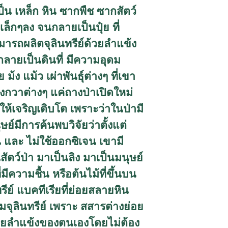
ป็น เหล็ก หิน ซากพืช ซากสัตว์
ล็กๆลง จนกลายเป็นปุ๋ย ที่
รถผลิตจุลินทรีย์ด้วยลำแข้ง
้กลายเป็นดินที่ มีความอุดม
้ง แม้ว เผ่าพันธุ์ต่างๆ ที่เขา
กวาต่างๆ แค่ถางป่าเปิดใหม่
นให้เจริญเติบโต เพราะว่าในป่ามี
นุษย์มีการค้นพบวิจัยว่าตั้งแต่
เจน และ ไม่ใช้ออกซิเจน เขามี
ัตว์ป่า มาเป็นลิง มาเป็นมนุษย์
ีความชื้น หรือต้นไม้ที่ขึ้นบน
ย์ แบคทีเรียที่ย่อยสลายหิน
มจุลินทรีย์ เพราะ สสารต่างย่อย
ตด้วยลำแข้งของตนเองโดยไม่ต้อง