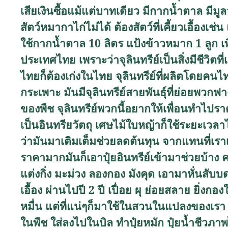
เสียเงินซื้อแม้แต่บาทเดียว มีกากน้ำตาล มีมูล
สัตว์หมากาไก่ไม่ได้ ต้องสัตว์ที่เคี้ยวเอื้องเ
ใช้กากน้ำตาล 10 ลิตร แป้งข้าวหมาก 1 ลูก เพ
ประเทศไทย เพราะว่าจุลินทรีย์เป็นสิ่งมีชีวิตที่
ไทยก็ต้องเก่งในไทย จุลินทรีย์ที่ผลิตโดยคนไท
กระเพาะ มันมีจุลินทรีย์สายพันธุ์ที่ย่อยพวกฟา
ของพืช จุลินทรีย์พวกนี้อยากให้เพื่อนทำไปรา
เป็นอินทรียวัตถุ เศษไม้ใบหญ้าก็ใช้ระยะเวลาไม
ว่ามันมาเติมเต็มช่วยลดต้นทุน จากแทนที่เราเ
ราคามากมันก็เอาปุ๋ยอินทรีย์เข้ามาช่วยบ้าง 
แต่งกิ่ง มะม่วง ลองกอง มังคุด เอามาหั่นสับบดย่
เอื้อง ผ่านไปปี 2 ปี เปื่อย ผุ ย่อยสลาย ยิ่งกอง
หมื่น แต่ที่แน่ๆก็มาใช้ในสวนในแปลงของเรา เพ
ในพืช ใส่ลงไปในบิล ทำปุ๋ยหมัก ปุ๋ยน้ำชีวภ