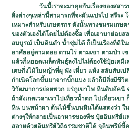
วันนี้เราจะมาคุยกันเรื่องของสสารห
สิ่งต่างๆเหล่านี้สามารถที่จะผันแปรไป สรีระ 
เหมาะสำหรับเกษตรกร ดังนั้นทางชมรมเกษตรป
ของตัวเองได้โดยไม่ต้องซื้อ เพื่อเอามาย่อยสล
สมบูรณ์ เป็นดินดำ น้ำชุ่มได้ ก็เป็นเรื่องที่ด
อาศัยอยู่ตามดอย ตามไร่ ตามเขา ตามป่า เข
แล้วก็หยอดเมล็ดพันธุ์ลงไปไม่ต้องใช้ปุ๋ยเคมี
เศษกิ่งไม้ใบหญ้าที่ผุ พัง เหี่ยว แห้ง สลับสับเป
กำเนิดโลกขึ้นมาจากบิ๊กแบง แล้วก็มีสิ่งมีชีวิต
วิวัฒนาการย่อยพวก แร่ภูเขาไฟ หินดิบอัคนี จ
ถ้าสังเกตเวลาเราไปเที่ยวน้ำตก ไปเที่ยวเขา ก
หิน บนหน้าผา ต้นไม้ขึ้นบนหินได้แสดงว่า ใ
ต่างๆให้กลายเป็นอาหารของพืช ปุ๋ยอินทรีย์แพง
สลายด้วยอินทรีย์วิถีธรรมชาติได้ จุลินทรีย