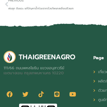
PREVIOUS
ฝนชุก ดินแฉะ แก้ปัญหาน้ำท่วมรากด้วยโพแทสเซียมฮิวเมท
Page
111/66 ถนนพหลโยธิน แขวงอนุสาวรีย์
เกี่ยว
เขตบางเขน กรุงเทพมหานคร 10220
ผลิต
ตัวแ
ศูนย์ก