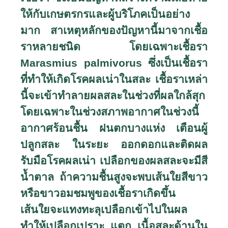
ให้กับเกษตรกรและผู้บริโภคเป็นอย่าง
มาก สาเหตุหลักของปัญหานี้มาจากเชื้อ
ราหลายชนิด โดยเฉพาะเชื้อรา
Marasmius palmivorus
ซึ่งเป็นเชื้อรา
ที่ทำให้เกิดโรคผลเน่าในสละ เชื้อราเหล่า
นี้จะเข้าทำลายผลสละในช่วงที่ผลใกล้สุก
โดยเฉพาะในช่วง
สภาพอากาศในช่วงนี้
อากาศร้อนชื้น ฝนตกบางแห่ง เตือนผู้
ปลูกสละ ในระยะ ออกดอกและติดผล
รับมือโรคผลเน่า เปลือกของผลสละจะมีสี
น้ำตาล ถ้าความชื้นสูงจะพบเส้นใยสีขาว
หรือขาวอมชมพูของเชื้อราเกิดขึ้น
เส้นใยจะแทงทะลุเปลือกเข้าไปในผล
ทำให้เปลือกเปราะ แตก เนื้อสละด้านใน