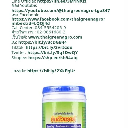
Line Official:
https://lin.ee/3M1NXzf
ช่อง Youtube:
https://youtube.com/@thaigreenagro-tga847
เพจ Facebook:
https://www.facebook.com/thaigreenagro?
mibextid=LQQJ4d
Call Center: 084-5554205-9
ฝ่ายวิชาการ : 02-9861680-2
เว็บไซต์:
www.thaigreenagro.com
IG:
https://bit.ly/3cDGB44
Tiktok:
https://bit.ly/3vr5zdo
Twitter:
https://bit.ly/3q1DwQY
Shopee:
https://shp.ee/kh94aiq
Lazada:
https://bit.ly/2XkPgUr