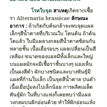
โรคใบจุด
สาเหตุ
เกิดจากเชื้อ
รา
Alternaria brassicae
ลักษณะ
อาการ :
ถ้าเกิดกับต้นกล้าจะพบจุดแผล
เล็กๆสีน้ำตาลที่บริเวณใบ โคนต้น ถ้าต้น
โตแล้ว ใบมีแผลวงกลมสีน้ำตาลซ้อนกัน
หลายชั้น เนื้อเยื่อรอบๆ แผลเปลี่ยนเป็นสี
เหลือง ขนาดของแผลมีทั้งเล็กและใหญ่
บนแผลมักจะมีเชื้อราชั้นบางๆ มองเห็น
เป็นผงสีดำ ผักบางชนิดและบางพันธุ์มี
แผลที่ก้านใบเล็ก เป็นจุดสีน้ำตาล ปนดำ
เนื้อเยื่อบุ๋มลงไปเล็กน้อย การผลิตเมล็ด
พันธุ์ผัก ในที่บางแห่งก็เคยพบว่ามีแผล
วงกลมบนฝักอ่อนด้วย ทำให้ฝักอ่อนแห้ง