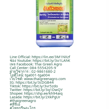
Line Official:
https://lin.ee/3M1NXzf
ช่อง Youtube:
https://bit.ly/3o1LAhK
เพจ Facebook: Thai Green Agro
Call Center: 084-5554205-9
ฝ่ายวิชาการ : 02-9861680-2
ไอดีไลน์: tga001-tga004
เว็บไซต์:
www.thaigreenagro.com
IG:
https://bit.ly/3cDGB44
Tiktok:
https://bit.ly/3vr5zdo
Twitter:
https://bit.ly/3q1DwQY
Shopee:
https://shp.ee/kh94aiq
Lazada:
https://bit.ly/2XkPgUr
#thaigreenagro
#ทีจีเอ
#ไทยกรีนอะโกร