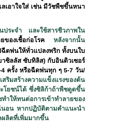
ลเอาใจใส่ เช่น มีวัชพืชขึ้นหนา
เป็นประจำ และใช้สารชีวภาพใน
ยของเชื้อก่อโรค
หลังจากนั้น
ปฉีดพ่นให้ทั่วแปลงพริก ทั้งบนใบ
ิลลัส ซับทิลิส) กับอินดิวเซอร์
 ครั้ง หรือฉีดพ่นทุก ๆ 5-7 วัน/
เสริมสร้างความแข็งแรงของต้น
ระโยชน์ได้
ซึ่งซิลิก้าถ้าพืชดูดขึ้น
ำให้ทนต่อการเข้าทำลายของ
น่นอน
หากปฏิบัติตามคำแนะนำ
ิตที่เพิ่มมากขึ้น