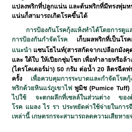
แปลงพริกที่ปลูกแน่น และต้นพริกที่มีทรงพุ่ม
แน่นก็สามารถเกิดโรคขึ้นได้
การป้องกันโรคกุ้งแห้งทำได้โดยการ
การป้องกันกำจัดโรค
เก็บผลพริกที่เป็นโ
แนะนำ
แซนโธไนท์(สารสกัดจากเปลือกมังคุ
และ ใต้ใบ ให้เปียกชุ่มโชก เพื่อทำลายหรือล้
(ไตรโคเดอร์ม่า) 50 กรัม ต่อน้ำ 20 ลิตรฉีดพ่น
ครั้ง
เพื่อควบคุมการระบาดและกำจัดโรคกุ้ง
พริกด้วยหินแร่ภูเขาไฟ
พูมิช
(Pumice Tuff)
ไปใช้
จะตกผลึกที่เซลล์ในส่วนต่าง
ของต
โรค
แมลง
ไร
รา
ประหยัดค่าใช้จ่ายในการ
เหล่านี้ เกษตรกรจะสามารถลดความเสียหายจากโ