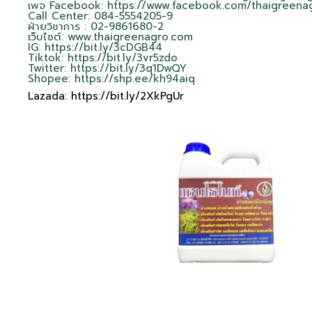
เพจ Facebook:
https://www.facebook.com/thaigreen
Call Center: 084-5554205-9
ฝ่ายวิชาการ : 02-9861680-2
เว็บไซต์:
www.thaigreenagro.com
IG:
https://bit.ly/3cDGB44
Tiktok:
https://bit.ly/3vr5zdo
Twitter:
https://bit.ly/3q1DwQY
Shopee:
https://shp.ee/kh94aiq
Lazada:
https://bit.ly/2XkPgUr