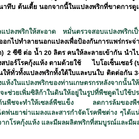
หนาทึบ ต้นเตี้ย นอกจากนี้ในแปลงพริกที่ขาดการดูแ
ดูแลแปลงพริกให้สะอาด หมั่นตรวจสอบแปลงพริก
รคออกไปทำลายนอกแปลงเพื่อป้องกันการแพร่กระจ่า
ด)
2 ซีซี ต่อ น้ำ 20 ลิตร คนให้ละลายเข้ากัน นำไ
างสปอร์โรคกุ้งแห้ง ตามด้วยใช้ ไบโอเซ็นเซอร์ (บาซ
ให้ทั่วทั้งแปลงพริกทั้งใต้ใบและบนใบ ติดต่อกัน 3-4
แห้งในแปลงพริกของท่านเกษตรกรหลังจากนั้นให้
จะช่วยเพิ่มซิลิก้าในดินให้อยู่ในรูปที่พืชดูดไปใช้ป
้นพืชจะทำให้เซลล์พืชแข็ง
ลดการล้มของพืชท
ฉีดพ่นยาฆ่าแมลงและสารกำจัดโรคพืชต่าง
ๆได้แ
รคกุ้งแห้ง และมีผลผลิตพริกที่สมบูรณ์และมีผลผล