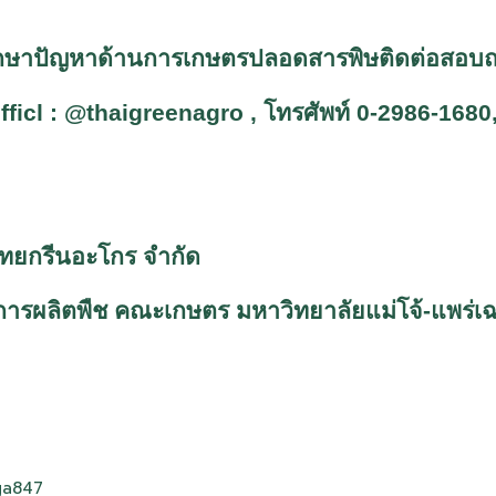
รึกษาปัญหาด้านการเกษตรปลอดสารพิษติดต่อสอบถา
fficl : @thaigreenagro ,
โทรศัพท์ 0-2986-1680
ไทยกรีนอะโกร จำกัด
ารผลิตพืช คณะเกษตร มหาวิทยาลัยแม่โจ้-แพร่เฉล
ga847