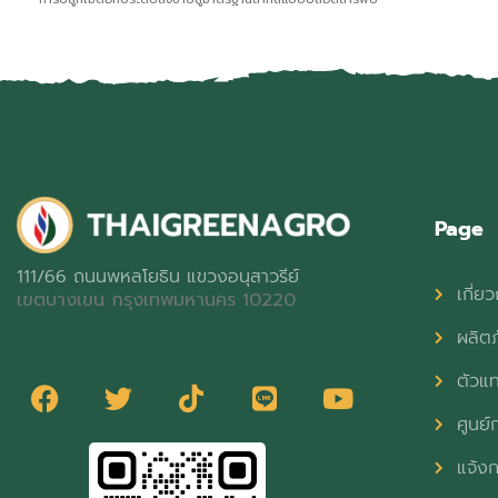
Page
111/66 ถนนพหลโยธิน แขวงอนุสาวรีย์
เกี่ยว
เขตบางเขน กรุงเทพมหานคร 10220
ผลิต
ตัวแ
ศูนย์ก
แจ้งก