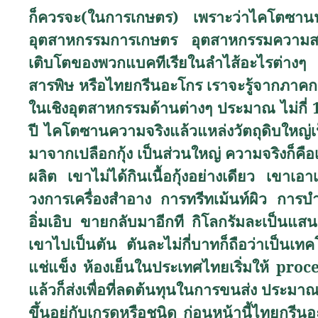
ก็ควรจะ(ในการเกษตร) เพราะว่าไคโตซานนั
อุตสาหกรรมการเกษตร อุตสาหกรรมความสวย 
เติบโตของพวกแบคทีเรียในลำไส้อะไรต่างๆ แต
สารพิษ หรือไทยกรีนอะโกร เราจะรู้จากภาคกา
ในเชิงอุตสาหกรรมด้านต่างๆ ประมาณ ไม่กี่ 10
ปี ไคโตซานความจริงแล้วแหล่งวัตถุดิบใหญ่เ
มาจากเปลือกกุ้ง เป็นส่วนใหญ่ ความจริงก็คือเ
ผลิต เขาไม่ได้กินเนื้อกุ้งอย่างเดียว เขาเ
วงการเครื่องสำอาง การทรีทเม้นท์ผิว การบำ
อิ่มเอิบ ขายกลับมาอีกที กิโลกรัมละเป็นแสน
เขาไปเป็นตัน ตันละไม่กี่บาทก็ถือว่าเป็นเทคโน
แช่แข็ง ห้องเย็นในประเทศไทยเริ่มให้
proce
แล้วก็ส่งเพื่อที่ลดต้นทุนในการขนส่ง ประมา
ขึ้นอยู่กับเกรดหรือชนิด ก่อนหน้านี้ไทยก