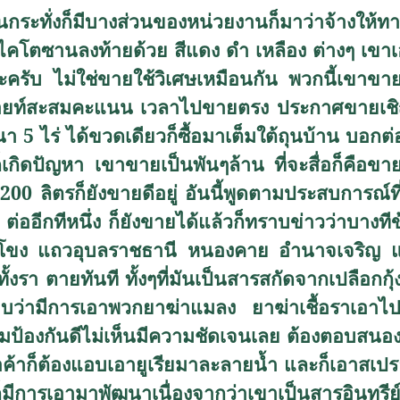
ั่งก็มีบางส่วนของหน่วยงานก็มาว่าจ้างให้ทางเ
ไคโตซานลงท้ายด้วย สีแดง ดำ เหลือง ต่างๆ เข
ะครับ ไม่ใช่ขายใช้วิเศษเหมือนกัน พวกนี้เขาขายต
ด้พ้อยท์สะสมคะแนน เวลาไปขายตรง ประกาศขายเชิ
 5 ไร่ ได้ขวดเดียวก็ซื้อมาเต็มใต้ถุนบ้าน บอกต่
็เกิดปัญหา เขาขายเป็นพันๆล้าน ที่จะสื่อก็คือข
00 ลิตรก็ยังขายดีอยู่ อันนี้พูดตามประสบการณ์ที
s
ต่ออีกทีหนึ่ง ก็ยังขายได้แล้วก็ทราบข่าวว่าบา
ำโขง แถวอุบลราชธานี หนองคาย อำนาจเจริญ แถ
ทั้งรา ตายทันที ทั้งๆที่มันเป็นสารสกัดจากเปลือก
ทราบว่ามีการเอาพวกยาฆ่าแมลง ยาฆ่าเชื้อราเอา
้องกันดีไม่เห็นมีความชัดเจนเลย ต้องตอบสนองเห
อค้าก็ต้องแอบเอายูเรียมาละลายน้ำ และก็เอาสเปรย
็มีการเอามาพัฒนาเนื่องจากว่าเขาเป็นสารอินทรีย