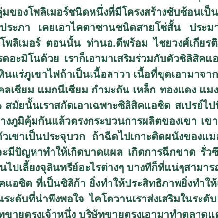
่มของโพลิเมอร์ชนิดหนึ่งที่มีโครงสร้างซับซ้อนเป
พยประภา เคยเอาไคตาซานชนิดสายโซ่สั้น ประมา
พลิเมอร์ ตอนนั้น ท่านอ.ดีพร้อม ไชยวงศ์เกียรต
อะมิโนด้วย เราก็เอามาเสริมร่วมกับตัวซิลิสิคแอซ
ินแร่ภูเขาไฟถ้าเป็นเนื้อลาวา เนื้อที่ขุดเอามาจ
ียม แมกนีเซียม กำมะถัน เหล็ก ทองแดง แมงกาน
%
สมัยนั้นเราสกัดเอาเฉพาะซิลิสิคแอซิด สเปรย์ไ
างภูมิคุ้มกันแล้วตรงกระบวนการผลิตของเขา เ
ัวเขาเป็นประจุบวก ถ้าฉีดไปเกาะติดผนังของแมลง
ะมีปัญหาทำให้เกิดบาดแผล เกิดการฉีกขาด รั่ว
เลี้ยงจุลินทรีย์อะไรต่างๆ บางทีก็ที่แน่ๆสามารถที
คแอซิด ที่เป็นซิลิก้า ยิ่งทำให้ประสิทธิภาพยิ่งทำใ
ะดับที่น่าพึงพอใจ ไคโตวานเราส่งเสริมในระดับแ
บริษัทขายตรงเจ้าหนึ่ง บริษัทขายตรงเอามาทำตลาดแ