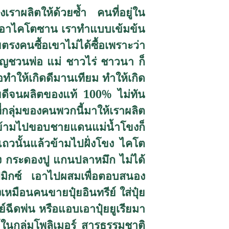
ราผลิตให้ด้วยซ้ำ คนที่อยู่ใน
าเอาไคโตซาน เราทำแบบเข้มข้น
รงคนซื้อเขาไม่ได้ซื้อเพราะว่า
ญชวนพ่อ แม่ ชาวไร่ ชาวนา ก็
อทำให้เกิดดีมานเทียม ทำให้เกิด
ายดีจนผลิตของแท้ 100
%
ไม่ทัน
่กลุ่มของคนพวกนี้มาให้เราผลิต
งทีข้ามไปขอบชายแดนแม่น้ำโขงก็
วนั้นแล้วข้ามไปฝั่งโขง ไคโต
กุ้ง กระดองปู แกนปลาหมึก ไม่ได้
ไปมิกซ์ เอาไปผสมเพื่อตอบสนอง
มือนคนขายปุ๋ยอินทรีย์ ใส่ปุ๋ย
์ฉีดพ่น หรือแอบเอาปุ๋ยยูเรียมา
์ในกลุ่มโพลิเมอร์ สารธรรมชาติ