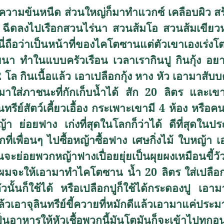
ะมีความข้นหนืด ส่วนใหญ่ก็มาทำแวกซ์ เคลือบผิว ส
ีดลงไปเรือกสวนไร่นา สวนส้มโอ สวนส้มเขียวห
ือว่าเป็นหน้าที่ของไคโตซานแต่ตัวเขาเองเร่งโตได้ ย
นา ทำในแบบครัวเรือน เวลาเรากินปู กินกุ้ง อยากใ
มา 2 โล กินเนื้อแล้ว เอาเปลือกกุ้ง หาง หัว เอามาสับ
ามาใส่ภาชนะที่กักเก็บน้ำได้ สัก 20 ลิตร และเข
รีย์สัตว์เคี้ยวเอื้อง กระเพาะเขามี 4 ห้อง หรือ
หญ้า ย่อยฟาง เก่งที่สุดในโลกก็ว่าได้ ดีที่สุดใ
กที่เพื่อนๆ ไปซื้อหญ้าซื้อฟาง เศษกิ่งไม้ ใบหญ้
นจะย่อยพวกหญ้าฟางเปื่อยยุ่ยเป็นผุยผงเหมือนขี้วัว
มจะให้เอามาทำไคโตซาน น้ำ 20 ลิตร ใส่เปลือกก
ั้นก็ใช้ได้ หรือเปลือกปูก็ใช้ได้กระดองปู เอาม
แล้วเอาจุลินทรีย์ขี้ควายที่หมักดีแล้วเอามาแค่ประ
ป็นอาหารให้หัวเชื้อพวกนี้มันโตมันก็จะเข้าไปทุกอ