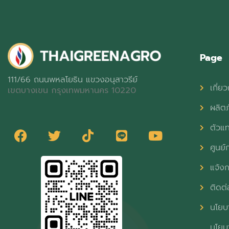
Page
111/66 ถนนพหลโยธิน แขวงอนุสาวรีย์
เกี่ยว
เขตบางเขน กรุงเทพมหานคร 10220
ผลิต
ตัวแ
ศูนย์ก
แจ้งก
ติดต่
นโยบา
นโยบา