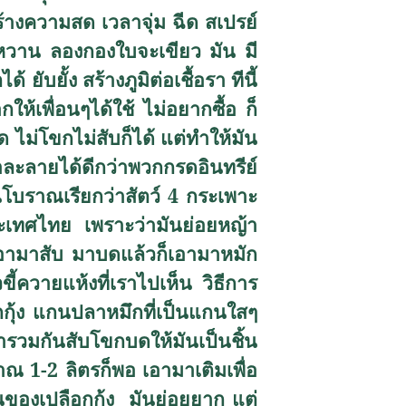
ร้างความสด เวลาจุ่ม ฉีด สเปรย์
วาน ลองกองใบจะเขียว มัน มี
ับยั้ง สร้างภูมิต่อเชื้อรา ทีนี้
ห้เพื่อนๆได้ใช้ ไม่อยากซื้อ ก็
บด ไม่โขกไม่สับก็ได้ แต่ทำให้มัน
าละลายได้ดีกว่าพวกกรดอินทรีย์
คนโบราณเรียกว่าสัตว์ 4 กระเพาะ
นประเทศไทย เพราะว่ามันย่อยหญ้า
า เอามาสับ มาบดแล้วก็เอามาหมัก
ขี้ควายแห้งที่เราไปเห็น วิธีการ
ุ้ง แกนปลาหมึกที่เป็นแกนใสๆ
ารวมกันสับโขกบดให้มันเป็นชิ้น
มาณ 1-2 ลิตรก็พอ เอามาเติมเพื่อ
นูของเปลือกกุ้ง มันย่อยยาก แต่