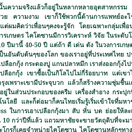
้นความจริงแล้วก็อยู่ในหลากหลายอุตสาหกรรม ท
ความงาม เขาก็ใช้พวกนี้ด้านการแพทย์อะไรต่า
่ผมคิดว่าเพื่อนๆคงจะรู้จัก โดยเฉพาะกลุ่มเพื่
รเกษตร ไคโตซานมีการวิเคราะห์ วิจัย ในระดับโล
 ปีมานี้ 40-50 ปี แต่ถ้า ดี เด่น ดัง ในวงการเก
ป็นอันดับต้นๆของโลก ของเราอยู่ที่ประเทศไทย ป
ปลือกกุ้ง กระดองปู แกนปลาหมึก เราส่งออกกุ้งไปประ
อาเปลือกกุ้ง เขาซื้อเป็นกิโลไปไม่กี่ร้อยบาท แต
รุงเพราะเขามีประจุบวก แล้วก็สร้างความชุ่มชื้น
อยู่ในส่วนประกอบของครีม เครื่องสำอาง กระปุกนิ
โลยี และก็ต่อมาก็คนไทยเริ่มรู้เริ่มเข้าใจที่มหาชั
ss
ในการเอาเปลือกกุ้งมา สับ หั่น บด ย่อยให้ละเ
ณ 10 กว่าปีที่แล้ว แถวมหาชัยจะขายวัตถุดิบที่จ
รีนอะโกรก็เคยจำหน่ายไคโตซาน ไคโตซานหลักๆทา