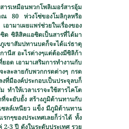
็นสารเหมือนพวกโพลิเมอร์สารอุ้ม
ณ 80 ห่วงโซ่ของโมลิกุลหรือ
ิ เอามาเผยแพร่ช่วยในเรื่องของ
ิด ซิลิสิคแอซิดเป็นสารที่ได้มา
ากภูเขาสัมปทานบดก็จะได้แร่ธาตุ
ีส อะไรต่างๆแต่ต้องมีซิลิก้า
ปที่ยอด เอามาเสริมการทำงานกับ
ขาจะละลายกับพวกกรดต่างๆ กรด
ที่มีองค์ประกอบเป็นประจุลบก็
ซึม ทำให้เวลาเราจะใช้สารไคโต
่จะยับยั้ง สร้างภูมิต้านทานกับ
ห้เซลล์เหนียว แข็ง มีภูมิต้านทาน
รกๆของประเทศเลยก็ว่าได้ ทั้ง
ค่ 2-3 ปี ดังในระดับประเทศ รวย