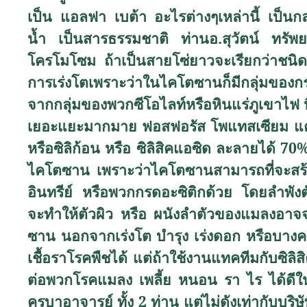
เป็น แอลฟา เบต้า อะไรต่างๆเหล่านี้ เป็นกลุ
น้ำ เป็นสารธรรมชาติ ท่านอ.สุวัตน์ ทรั
โครโมโซม ถ้าเป็นสายโซ่ยาวจะเรียกว่าชนิดโ
การเร่งโตเพราะว่าในไคโตซานก็มีกลุ่มของกรด
จากกลุ่มของพวกซีโอไลท์หรือหินแร่ภูเขาไฟ ห
เยอะแยะมากมาย ฟอสฟอรัส โพแทสเซียม แคลเซ
หรือซิลิก้อน หรือ ซิลิสิคแอซิด ละลายได้ 70
ไคโตซาน เพราะว่าไคโตซานสามารถที่จะสร้
อินทรีย์ หรือพวกกรดอะซิติกด้วย โดยลำพังต
จะทำให้ตัวผิว หรือ ผนังลำตัวของแมลงอาจจ
ซาน นอกจากเร่งโต บำรุง เร่งดอก หรือบางคนไป
เชื้อราโรคพืชได้ แต่ถ้าใช้งานแทคทีมกับซิลิสิ
ต่อพวกโรคแมลง เพลี้ย หนอน รา ไร ได้ดีในร
ครูบาอาจารย์ ทั้ง 2 ท่าน แต่ไม่ดังเท่ากับ