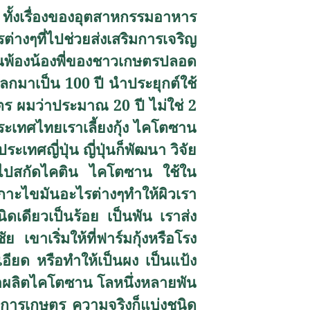
ั้งเรื่องของอุตสาหกรรมอาหาร
งๆที่ไปช่วยส่งเสริมการเจริญ
อนพ้องน้องพี่ของชาวเกษตรปลอด
กมาเป็น 100 ปี นำประยุกต์ใช้
ษตร ผมว่าประมาณ 20 ปี ไม่ใช่ 2
ระเทศไทยเราเลี้ยงกุ้ง ไคโตซาน
เทศญี่ปุ่น ญี่ปุ่นก็พัฒนา วิจัย
่เขาไปสกัดไคติน ไคโตซาน ใช้ใน
เกาะไขมันอะไรต่างๆทำให้ผิวเรา
ดเดียวเป็นร้อย เป็นพัน เราส่ง
ย เขาเริ่มให้ที่ฟาร์มกุ้งหรือโรง
อียด หรือทำให้เป็นผง เป็นแป้ง
ะมาผลิตไคโตซาน โลหนึ่งหลายพัน
งการเกษตร ความจริงก็แบ่งชนิด