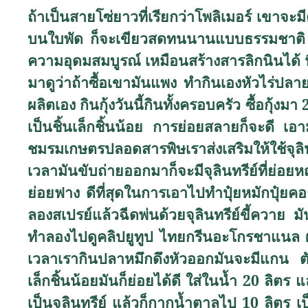
ถ้าเป็นสายโซ่ยาวที่เรียกว่าโพลิเมอร์ เขาจ
บนใบพัด ก็จะเขียวสดทนนานแบบธรรมชาติ ฉ
ความอุดมสมบูรณ์ เหมือนสร้างสารลิกนินได้ นี่ถ
มาดูว่าถ้าซื้อเขามันแพง ทำกินเองหัวไร่ปลาย
ผลิตเอง กินกุ้งวันนี้กินทั้งครอบครัว ซื้อกุ้ง
เป็นชิ้นเล็กชิ้นน้อย การย่อยสลายก็จะดี เอ
ชมรมเกษตรปลอดสารพิษเราส่งเสริมให้ใช้จุลินท
เวลามันขับถ่ายออกมาก็จะมีจุลินทรีย์ที่ย่อย
ย่อยฟาง ดีที่สุดในการเอาไปทำปุ๋ยหมักปุ๋ยคอ
ลองสเปรย์แล้วฉีดพ่นด้วยจุลินทรีย์ขี้ควาย มั
ทำลองไปดูคลิปยูทูป ไทยกรีนอะโกรชาแนล ผ
เวลาเรากินปลาหมึกดึงหัวออกมันจะมีแกน ตัวน
เล็กชิ้นน้อยมันก็ย่อยได้ดี ใส่ในน้ำ 20 ลิตร 
เป็นจุลินทรีย์ แล้วก็กากน้ำตาลไป 10 ลิตร เ