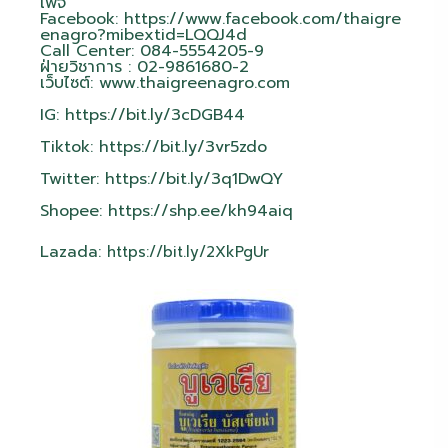
เพจ
Facebook:
https://www.facebook.com/thaigre
enagro?mibextid=LQQJ4d
Call Center: 084-5554205-9
ฝ่ายวิชาการ : 02-9861680-2
เว็บไซต์:
www.thaigreenagro.com
IG:
https://bit.ly/3cDGB44
Tiktok:
https://bit.ly/3vr5zdo
Twitter:
https://bit.ly/3q1DwQY
Shopee:
https://shp.ee/kh94aiq
Lazada:
https://bit.ly/2XkPgUr