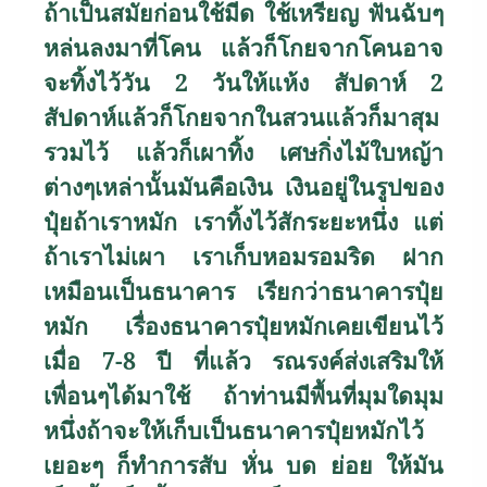
ถ้าเป็นสมัยก่อนใช้มีด ใช้เหรียญ ฟันฉับๆ
หล่นลงมาที่โคน แล้วก็โกยจากโคนอาจ
จะทิ้งไว้วัน 2 วันให้แห้ง สัปดาห์ 2
สัปดาห์แล้วก็โกยจากในสวนแล้วก็มาสุม
รวมไว้ แล้วก็เผาทิ้ง เศษกิ่งไม้ใบหญ้า
ต่างๆเหล่านั้นมันคือเงิน เงินอยู่ในรูปของ
ปุ๋ยถ้าเราหมัก เราทิ้งไว้สักระยะหนึ่ง แต่
ถ้าเราไม่เผา เราเก็บหอมรอมริด ฝาก
เหมือนเป็นธนาคาร เรียกว่าธนาคารปุ๋ย
หมัก เรื่องธนาคารปุ๋ยหมักเคยเขียนไว้
เมื่อ 7-8 ปี ที่แล้ว รณรงค์ส่งเสริมให้
เพื่อนๆได้มาใช้ ถ้าท่านมีพื้นที่มุมใดมุม
หนึ่งถ้าจะให้เก็บเป็นธนาคารปุ๋ยหมักไว้
เยอะๆ ก็ทำการสับ หั่น บด ย่อย ให้มัน