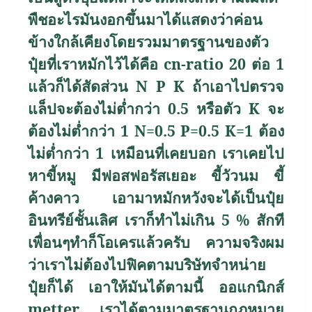
พืชอะไรมันงอกขึ้นมาได้แสดงว่าค่อน
ข้างใกล้เคียงโดยรวมมาตรฐานของตัว
ปุ๋ยที่เราหมักไว้ได้คือ
cn-ratio
20 ต่อ 1
แล้วก็ได้สัดส่วน
N P K
ถ้าเอาไปตรวจ
แล็ปจะต้องไม่ต่ำกว่า 0.5 หรือตัว
K
จะ
ต้องไม่ต่ำกว่า 1
N=0.5 P=0.5 K=1
ต้อง
ไม่ต่ำกว่า 1 เหมือนที่เคยบอก เราเคยไป
หาขี้หมู มีฟอสฟอรัสเยอะ ขี้วัวนม ขี้
ค้างคาว เอามาหมักหวังจะได้เป็นปุ๋ย
อินทรีย์ชั้นเลิศ เราก็ทำไม่เกิน 5
%
สักที
เพื่อนๆทำก็โอเครแล้วครับ ความจริงผม
ว่าเราไม่ต้องไปฟิคตามบริษัทจำหน่าย
ปุ๋ยก็ได้ เอาให้มันได้ตามนี้ ออแกนิกส์
metter
เราได้ตามมาตรฐานกฎหมาย