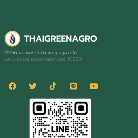
111/66 ถนนพหลโยธิน แขวงอนุสาวรีย์
เขตบางเขน กรุงเทพมหานคร 10220