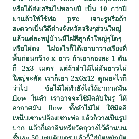
หรือได้ส่งเสริมไปหลายปี เป็น 10 กว่าปี
มาแล้วให้ใช้ท่อ
pvc
เจาะรูหรือถ้า
สะดวกเป็นวิถีต่างจังหวัดจริงๆส่วนใหญ่
แล้วแต่ละหมู่บ้านมีไผ่สีสุกลำใหญ่ๆโตๆ
หรือไผ่ตง ไผ่อะไรก็ได้เอามาวางเรียงที่
พื้นก่อนกว้าง
x
ยาว ถ้าเอากองละ 1 ตัน
ก็ 2
x3
เมตร แต่ถ้าลำไม้ไผ่มันยาวไม่
ใหญ่จะตัด เราก็เอา 2
x6x
12 คูณอะไรก็
ว่าไป ข้อไม้ไผ่ทำยังไงให้อากาศมัน
flow
ในลำ เราอาจจะใช้มีดสับในรู ให้
อากาศมัน
flow
ทั้งลำไม้ไผ่ ใช้มีดอี
เหน็บเซาะปล้องเซาะท่อ แล้วก็วางเป็นรูป
บวก แล้วก็เอาอินทรียวัตถุวางไว้ด้านบน
ชั้นละ 50 เซนติเมตร แล้วก็ใส่ปุ๋ยหมักปุ๋ย