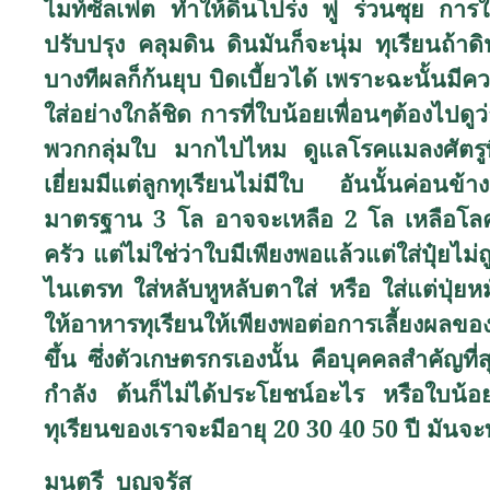
ไมท์ซัลเฟต ทำให้ดินโปร่ง ฟู ร่วนซุย การใ
ปรับปรุง คลุมดิน ดินมันก็จะนุ่ม ทุเรียนถ้
บางทีผลก็ก้นยุบ บิดเบี้ยวได้ เพราะฉะนั้นมี
ใส่อย่างใกล้ชิด การที่ใบน้อยเพื่อนๆต้องไปดู
พวกกลุ่มใบ มากไปไหม ดูแลโรคแมลงศัตรูพื
เยี่ยมมีแต่ลูกทุเรียนไม่มีใบ อันนั้นค่อนข
มาตรฐาน 3 โล อาจจะเหลือ 2 โล เหลือโลครึ่ง
ครัว แต่ไม่ใช่ว่าใบมีเพียงพอแล้วแต่ใส่ปุ๋ยไ
ไนเตรท ใส่หลับหูหลับตาใส่ หรือ ใส่แต่ปุ่ยหมั
ให้อาหารทุเรียนให้เพียงพอต่อการเลี้ยงผลขอ
ขึ้น ซึ่งตัวเกษตรกรเองนั้น คือบุคคลสำคัญที่สุ
กำลัง ต้นก็ไม่ได้ประโยชน์อะไร หรือใบน้อยผล
ทุเรียนของเราจะมีอายุ 20 30 40 50 ปี มันจะ
มนตรี บุญจรัส