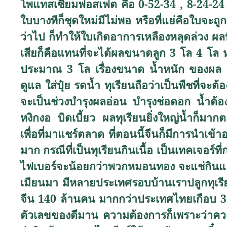
โพแทสเซียมฟอสเฟต คือ 0-52-34
,
8-24-2
ใบบางทีก็ชุดใหม่มีไม่พอ หรือที่แย่คือใบจ
ว่าไป ก็ทำให้ใบเกิดอาการเหลืองหลุดล่วง ผล
เสียก็คือแทนที่จะได้ผลขนาดลูก 3 โล 4 โล ห
ประมาณ 3 โล เรื่องขนาด น้ำหนัก ของผล ก็ม
ดูแล ใส่ปุ๋ย รดน้ำ ทุเรียนถือว่าเป็นพืชที่จะต
จะเป็นช่วงบำรุงผลอ่อน บำรุงช่อดอก น้ำต้
หงิกงอ บิดเบี้ยว ผลทุเรียนยิ่งใหญ่น้ำก็มา
เพื่อที่มาแชร์ตลาด ที่ตอนนี้จีนก็มีการนำเข้
มาก กรณีที่เป็นทุเรียนกินเนื้อ เป็นเทคเจอร์
ไฟเบอร์จะน้อยกว่าพวกหมอนทอง จะแช่กินแล้วก
เมียนมา มีหลายประเทศรอบบ้านเราปลูกทุเรี
จีน 140 ล้านคน มากกว่าประเทศไทยเกือบ 3 
ตัวเลขของดีมาน ความต้องการก็เพราะว่าคว