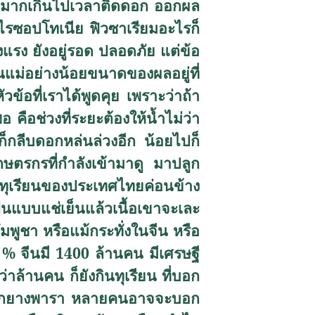
กดมากเกินไปเวลาติดดอก ออกผล
 ไรซอปโทเนีย ฟิวซาเรียมอะไรก็
แรง ยังอยู่รอด ปลอดภัย แต่ข้อ
นแม่อย่างน้อยขนาดของผลอยู่ที่
้อที่เราได้พูดคุย เพราะว่าถ้า
อ คือช่วงที่ระยะต้องให้น้ำไม่ว่า
็กลีบดอกหล่นล่วงอีก น้อยไปก็
กษตรกรที่กำลังเข้ามาดู มาปลูก
าชอบทุเรียนของประเทศไทยค่อนข้าง
เป็นแบบแช่เย็นแล้วเนื้อเขาจะเละ
พูชา หรือแม้กระทั่งในจีน หรือ
0
%
จีนมี 1400 ล้านคน มีเศรษฐี
ว่าล้านคน ก็ยังกินทุเรียน ที่บอก
นปลูกยางพารา หลายคนอาจจะบอก