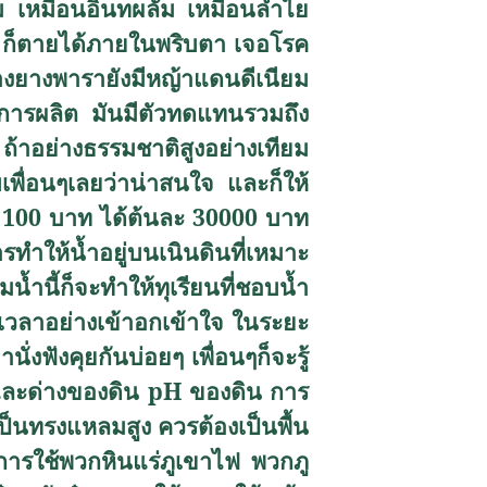
ล์ม เหมือนอินทผลัม เหมือนลำไย
จัด ก็ตายได้ภายในพริบตา เจอโรค
งยางพารายังมีหญ้าแดนดีเนียม
นการผลิต มันมีตัวทดแทนรวมถึง
้าอย่างธรรมชาติสูงอย่างเทียม
เพื่อนๆเลยว่าน่าสนใจ และก็ให้
ละ 100 บาท ได้ต้นละ 30000 บาท
รทำให้น้ำอยู่บนเนินดินที่เหมาะ
น้ำนี้ก็จะทำให้ทุเรียนที่ชอบน้ำ
เวลาอย่างเข้าอกเข้าใจ ในระยะ
งฟังคุยกันบ่อยๆ เพื่อนๆก็จะรู้
ดและด่างของดิน
pH
ของดิน การ
ป็นทรงแหลมสูง ควรต้องเป็นพื้น
าการใช้พวกหินแร่ภูเขาไฟ พวกภู