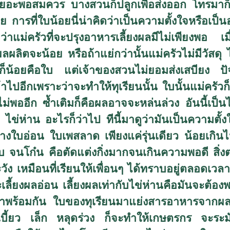
อะพอสมควร บางสวนก็ปลูกเพื่อส่งออก โทรมาก็เป็
การที่ใบน้อยนี่น่าคิดว่าเป็นความตั้งใจหรือเป็นอะ
แม่ครัวที่จะปรุงอาหารเลี้ยงผลมีไม่เพียงพอ เมื่
ลิตจะน้อย หรือถ้าแย่กว่านั้นแม่ครัวไม่มีวัสดุ ไม่
รัวก็น้อยคือใบ แต่เจ้าของสวนไม่ยอมส่งเสบียง 
้าไปอีกเพราะว่าจะทำให้ทุเรียนนั้น ใบนั้นแม่ครัวก็
ไม่พออีก ซ้ำเติมก็คือผลอาจจะหล่นล่วง อันนี้เป
ไข่ห่าน อะไรก็ว่าไป ทีนี้มาดูว่ามันเป็นความตั้
ใบอ่อน ใบเพสลาด เพียงแค่รุ่นเดียว น้อยเกินไปหร
บ จนโก๋น คือตัดแต่งกิ่งมากจนเกินความพอดี สิ่งต่
ัง เหมือนที่เรียนให้เพื่อนๆ ได้ทราบอยู่ตลอดเวล
ลี้ยงผลอ่อน เลี้ยงผลเท่ากับไข่ห่านคือมันจะต้อง
ร้อมกัน ใบของทุเรียนมาแย่งสารอาหารจากผล อั
เบี้ยว เล็ก หลุดร่วง ก็จะทำให้เกษตรกร จะระมั