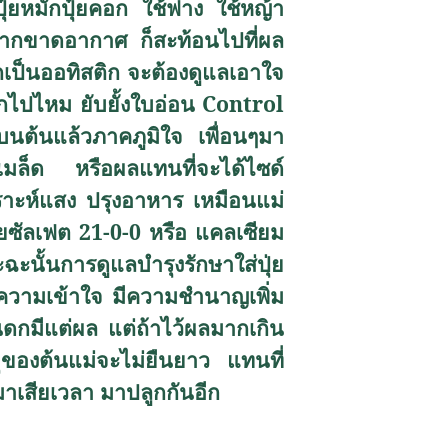
ุ๋ยหมักปุ๋ยคอก ใช้ฟาง ใช้หญ้า
า รากขาดอากาศ ก็สะท้อนไปที่ผล
ูกเป็นออทิสติก จะต้องดูแลเอาใจ
ากไปไหม ยับยั้งใบอ่อน
Control
นต้นแล้วภาคภูมิใจ เพื่อนๆมา
ับเมล็ด หรือผลแทนที่จะได้ไซด์
คราะห์แสง ปรุงอาหาร เหมือนแม่
เนียซัลเฟต 21-0-0 หรือ แคลเซียม
าะฉะนั้นการดูแลบำรุงรักษาใส่ปุ่ย
้ ความเข้าใจ มีความชำนาญเพิ่ม
มมันดกมีแต่ผล แต่ถ้าไว้ผลมากเกิน
ายุของต้นแม่จะไม่ยืนยาว แทนที่
งมาเสียเวลา มาปลูกกันอีก