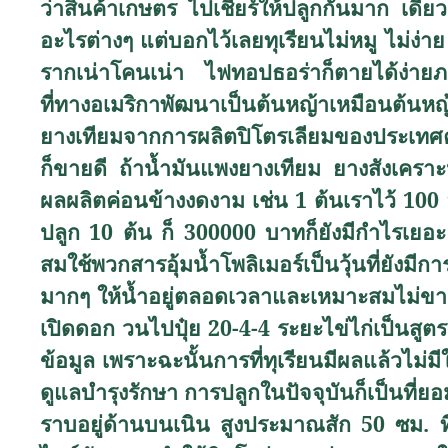
ว่าสินค้าเกษตร ไปเชียร์ให้ปลูกกันมาก เดี
อะไรต่างๆ แต่บอกไว้เลยทุเรียนไม่หมู ไม่ง่
รากเน่าโคนเน่า ไฟทอปธอร่าก็ตายได้ง่ายภ
ที่ทางอเมริกาพัฒนาเป็นต้นหญ้าเหมือนต้นห
ยางเทียมจากการผลิตปิโตรเลียมของประเทศค้า
ก็ขายดี ถ้าน้ำมันแพงยางเทียม ยางสังเคราะ
ผลผลิตค่อนข้างงดงาม เช่น 1 ต้นเราไว้ 100
ปลูก 10 ต้น ก็ 300000 บาทก็ยังมีกำไรเยอะ ถ
สมใช้พวกสารอุ้มน้ำโพลิเมอร์เป็นวุ้นที่ยังมีก
มากๆ ให้น้ำอยู่ตลอดเวลาและเหมาะสมไม่ขาด 
เปิดดอก วนไปปุ๋ย 20-4-4 ระยะไข่ไก่เป็นสูตร
ข้อมูล เพราะฉะนั้นการที่ทุเรียนมีผลแล้วไม
ดูแลบำรุงรักษา การปลูกในปัจจุบันก็เป็นที่
ราบอยู่ด้านบนเนิน สูงประมาณสัก 50 ซม. ที่