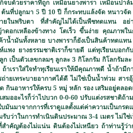
๋ยวก็จบด้วยราคาที่ถูก เหมือนยางพารา เหมือนปา
าย ต้นที่ปลูกมา 5 ปี 10 ปี ก็กระทบแล้งจัด หนาว
ายในพริบตา ที่สำคัญไม่ได้เป็นพืชทดแทน อย่า
ญ้าดอกเหลืองข้างทาง โตเร็ว ขึ้นง่าย คุณภาพใ
น้ำมันทั้งหลาย บางพาราก็ยังเป็นสินค้าทดแทน ถ
ห์แพง ยางธรรมชาติเราก็ขายดี แต่ทุเรียนบอกกับ
 ลูก เป็นตัวเลขกลมๆ ลูกละ 3 กิโลกรัม กิโลกรัม
้าเราใส่ใจทำทุเรียนเราให้มีคุณภาพดี น้ำถ้ามีกา
ารถ่ายเทระบายอากาศได้ดี ไม่ใช่เป็นน้ำท่วม สารอุ้ม
กินอาหารให้ครบ 5 หมู่ หลัก รอง เสริมอยู่ตลอด
เสมออะไรก็ว่าไปบวก 0-0-60 ปรับแต่งรสชาติถ้ามานั่
่มีใบมันมาจากการที่เราดูแลตั้งแต่ค่าความเป็นกร
ยอมรับว่าในการทำเนินดินประมาณ 3-4 เมตร ไม่ใช่เ
สำคัญต้องไม่แน่น ดินต้องไม่เหนียว ถ้าท่านรู้ว่