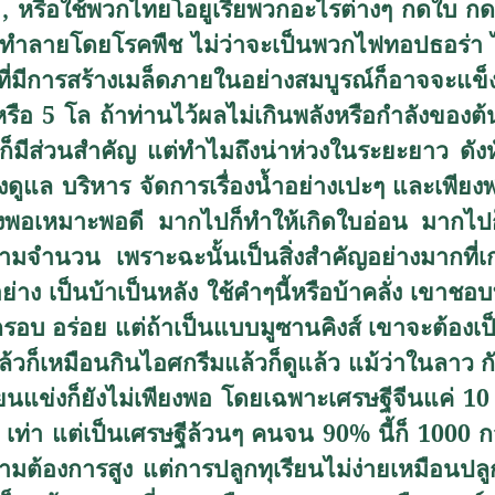
4
,
หรือใช้พวกไทยโอยูเรียพวกอะไรต่างๆ กดใบ 
ะถูกทำลายโดยโรคพืช ไม่ว่าจะเป็นพวกไฟทอปธอร่า
ที่มีการสร้างเมล็ดภายในอย่างสมบูรณ์ก็อาจจะแข็ง
รือ 5 โล ถ้าท่านไว้ผลไม่เกินพลังหรือกำลังของต้
ีส่วนสำคัญ แต่ทำไมถึงน่าห่วงในระยะยาว ดังหัวข
้องดูแล บริหาร จัดการเรื่องน้ำอย่างเปะๆ และเพียงพ
องพอเหมาะพอดี มากไปก็ทำให้เกิดใบอ่อน มากไปก
กตามจำนวน เพราะฉะนั้นเป็นสิ่งสำคัญอย่างมากที่เ
าอย่าง เป็นบ้าเป็นหลัง ใช้คำๆนี้หรือบ้าคลั่ง เข
ที่กรอบ อร่อย แต่ถ้าเป็นแบบมูซานคิงส์ เขาจะต้อง
็เหมือนกินไอศกรีมแล้วก็ดูแล้ว แม้ว่าในลาว กัม
ยนแข่งก็ยังไม่เพียงพอ โดยเฉพาะเศรษฐีจีนแค่ 1
เท่า แต่เป็นเศรษฐีล้วนๆ คนจน 90
%
นี้ก็ 1000 ก
ามต้องการสูง แต่การปลูกทุเรียนไม่ง่ายเหมือ