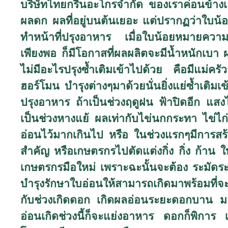
บริษัทไทยกรีนอะโกรจำกัด ของเราค่อนข้างเย
ผลดก ผลที่อยู่บนต้นเยอะ แต่ปรากฏว่าใบน้อย 
ทำหน้าที่ปรุงอาหาร เมื่อใบน้อยหมายความว่า
เพียงพอ ก็มีโอกาสที่ผลผลิตจะมีน้ำหนักเบา ผลผ
ไม่มีอะไรปรุงซ้ำเติมเข้าไปด้วย คือมีแม่ค
ฮอร์โมน บำรุงต่างๆมาด้วยนั่นยิ่งแย่ซ้ำเติมเข
ปรุงอาหาร ถ้าเป็นช่วงฤดูฝน ฟ้าปิดอีก แสง
เป็นช่วงหางแย้ ผลเท่ากับไข่นกกระทา ไข่ไก่ 
อ่อนไว้มากเกินไป หรือ ในช่วงแรกๆมีการสร้าง
สำคัญ หรือเกษตรกรไปตัดแต่งกิ่ง กิ่ง ก้าน ใ
เกษตรกรมือใหม่ เพราะฉะนั้นจะต้อง ระมัดระว
บำรุงรักษาใบอ่อนให้สามารถเกิดมาพร้อมที่จะเ
กับช่วงเกิดดอก เกิดผลอ่อนระยะดอกบาน มาพ
อ่อนเกิดช่วงนี้ก็จะแย่งอาหาร ดอกก็พิการ 