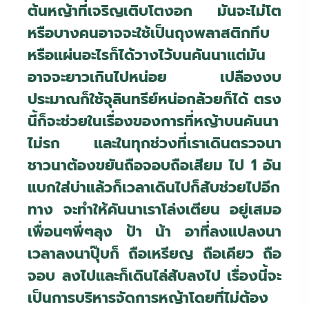
ต้นหญ้าที่เจริญเติบโตงอก มันจะไม่โต
หรือบางคนอาจจะใช้เป็นถุงพลาสติกทึบ
หรือแผ่นอะไรก็ได้วางไว้บนคันนาแต่มัน
อาจจะยาวเกินไปหน่อย เปลืองงบ
ประมาณก็ใช้จุลินทรีย์หน่อกล้วยก็ได้ ตรง
นี้ก็จะช่วยในเรื่องของการที่หญ้าบนคันนา
ไม่รก และในทุกช่วงที่เราเดินตรวจนา
ชาวนาต้องขยันถือจอบถือเสียม ไป 1 อัน
แบกใส่บ่าแล้วก็เวลาเดินไปก็สับช่วยไปอีก
ทาง จะทำให้คันนาเราโล่งเตียน อยู่เสมอ
เพื่อนๆพี่ๆลุง ป้า น้า อาที่ลงแปลงนา
เวลาลงนาปุ๊บก็ ถือเหรียญ ถือเคียว ถือ
จอบ ลงไปและก็เดินไล่สับลงไป เรื่องนี้จะ
เป็นการบริหารจัดการหญ้าโดยที่ไม่ต้อง