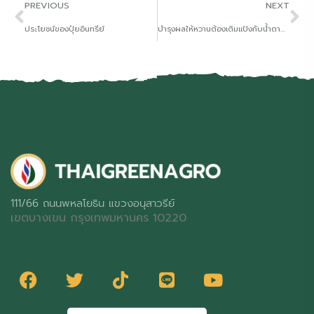
PREVIOUS
NEXT
ประโยชน์ของปุ๋ยอินทรีย์
บำรุงผลให้หวานต้องเติมแป้งกับน้ำตาลเยอะๆ
111/66 ถนนพหลโยธิน แขวงอนุสาวรีย์
เขตบางเขน กรุงเทพมหานคร 10220