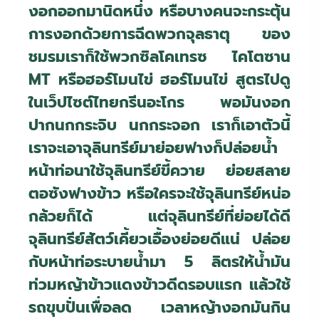
งอกออกมานิดหนึ่ง หรือบางคนจะกระตุ้น
การงอกด้วยการฉีดพวกจุลธาตุ ของ
ชมรมเราก็ใช้พวกซิลโคเทรซ ไคโตซาน
MT
หรือฮอร์โมนไข่ ฮอร์โมนไข่ สูตรไปดู
ในเว็ปไซต์ไทยกรีนอะโกร พอมันงอก
ปากนกกระจิบ นกกระจอก เราก็เอาตัวนี้
เราจะเอาจุลินทรีย์มาย่อยฟางก็ปล่อยน้ำ
หน้าท่อนาใช้จุลินทรีย์ขี้ควาย ย่อยสลาย
ตอซังฟางข้าว หรือใครจะใช้จุลินทรีย์หน่อ
กล้วยก็ได้ แต่จุลินทรีย์ที่ย่อยได้ดี
จุลินทรีย์สัตว์เคี้ยวเอื้องย่อยดีแน่ ปล่อย
กับหน้าท่อระบายน้ำมา 5 ลิตรให้น้ำมัน
ท่วมหญ้าข้าวแดงข้าวดีดรอบแรก แล้วใช้
รถขุบปั่นเพื่อลด เวลาหญ้างอกมันกิน