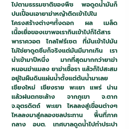
ไปตามธรรมชาติของพืช พอดูดน้ำมันก็
ปนเปื้อนเอายาฆ่าหญ้าติดเข้าไปใน
โครงสร้างต่างๆทั้งดอก ผล เมล็ด
เนื้อเยื่อของเขาพอเรากินเข้าไปก็ได้สาร
พาราควอต ไกลโฟร์เซต ที่มันเข้าไปมัน
ไม่ใช่ยาดูดซึมก็จริงแต่มันมีมากเกิน เรา
นำเข้ามาปีหนึ่ง มากที่สุดมากกว่ายาฆ่า
หนอนฆ่าแมลง ยาฆ่าเชื้อรา แล้วก็ไปสะสม
อยู่ในผืนดินแผ่นน้ำตั้งแต่ต้นน้ำมาเลย
เชียงใหม่ เชียงราย พะเยา แพร่ น่าน
แล้วฝนตกชะล้าง จากภูเขา จ.ตาก
จ.อุตรดิตถ์ พะเยา ไหลลงสู่เขื่อนต่างๆ
ไหลลงมาสู่คลองชลประทาน พื้นที่ภาค
กลาง อบต. เทศบาลดูดน้ำไปทำประปา