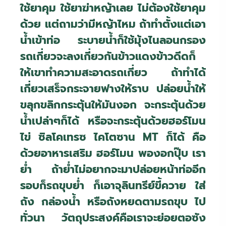
ใช้ยาคุม ใช้ยาฆ่าหญ้าเลย ไม่ต้องใช้ยาคุม
ด้วย แต่ถามว่ามีหญ้าไหม ถ้าทำตั้งแต่เอา
น้ำเข้าท่อ ระบายน้ำก็ใช้มุ้งไนลอนกรอง
รถเกี่ยวจะลงเกี่ยวกันข้าวแดงข้าวดีดก็
ให้เขาทำความสะอาดรถเกี่ยว ถ้าทำได้
เกี่ยวเสร็จกระจายฟางให้ราบ ปล่อยน้ำให้
ขลุกขลิกกระตุ้นให้มันงอก จะกระตุ้นด้วย
น้ำเปล่าๆก็ได้ หรือจะกระตุ้นด้วยฮอร์โมน
ไข่ ซิลโคเทรซ ไคโตซาน
MT
ก็ได้ คือ
ด้วยอาหารเสริม ฮอร์โมน พองอกปุ๊บ เรา
ย่ำ ถ้าย่ำไม่อยากจะมาปล่อยหน้าท่ออีก
รอบก็รถขุบย่ำ ก็เอาจุลินทรีย์ขี้ควาย ใส่
ถัง กล่องน้ำ หรือถังหยดตามรถขุบ ไป
ทั่วนา วัตถุประสงค์คือเราจะย่อยตอซัง