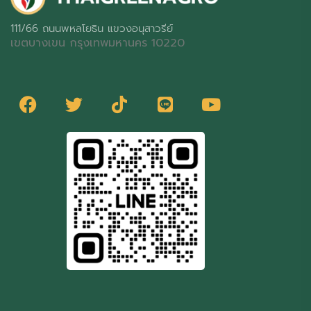
111/66 ถนนพหลโยธิน แขวงอนุสาวรีย์
เขตบางเขน กรุงเทพมหานคร 10220