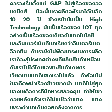
ควรจะเริ่มตั้งแต่
GAP
ไปสู่เรื่องของออ
แกนิกส์ มิฉะนั้นเราผลิตอะไรมาได้ในอีก
10 20 ปี ข้างหน้ามันเป็น
High
Technology
มันเป็นเรื่องของ
IOT
ทุก
อย่างเป็นเรื่องของเกี่ยวกับเทคโนโลยี
และอินเตอร์เน็ตที่เขาเรียกว่าอินเตอร์เน็ต
อ๊อกซิน ถ้าเรายังไม่พัฒนาระบบการผลิต
เราก็จะสู้ประเทศต่างๆที่ผลิตสินค้าเหมือน
กับเราไม่ได้โดยเฉพาะสินค้าเกษตร
เวียดนามเขาก็แซงเราไปแล้ว ถ้าย้อนไป
ในอดีตพม่าเรื่องข้าวเขาก็นำ เขาก็ไปสู่ยุค
ของเผด็จการที่มีทหารสล็อคคุม ทำให้เขา
ถอยหลังแล้วเราก็ไม่แน่ใจว่าแซง แซง
เพราะว่าเขาเดินถอยกลังจากการ