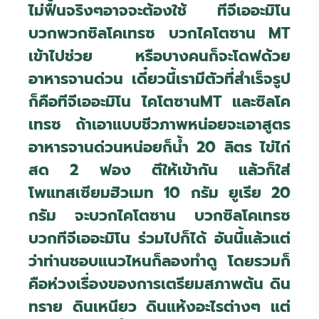
ไม่ฟื้นจริงๆอาจจะต้องใช้ ทีจีเออะมิโน
บวกพวกซิลโคเทรซ บวกไคโตซาน
MT
เข้าไปช่วย หรือบางคนก็จะโดฟด้วย
อาหารจานด่วน เดี๋ยวนี้เรามีตัวที่สำเร็จรูป
ก็คือทีจีเออะมิโน ไคโตซาน
MT
และซิลโค
เทรซ ถ้าเอาแบบชีวภาพหน่อยจะเอาสูตร
อาหารจานด่วนหน่อยก็น้ำ 20 ลิตร ไข่ไก่
สด 2 ฟอง ตีให้เข้ากัน แล้วก็ใส่
โพแทสเซียมฮิวเมท 10 กรัม ยูเรีย 20
กรัม จะบวกไคโตซาน บวกซิลโคเทรซ
บวกทีจีเออะมิโน ร่วมไปก็ได้ อันนี้แล้วแต่
ว่าท่านชอบแนวไหนก็ลองทำดู โดยรวมก็
คือห่วงเรื่องของการเตรียมสภาพต้น ดิน
ทราย ดินเหนียว ดินแห้งอะไรต่างๆ แต่