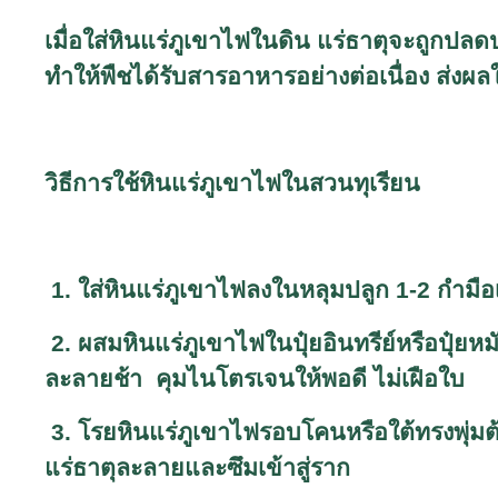
เมื่อใส่หินแร่ภูเขาไฟในดิน แร่ธาตุจะถูกป
ทำให้พืชได้รับสารอาหารอย่างต่อเนื่อง ส่งผล
วิธีการใช้หินแร่ภูเขาไฟในสวนทุเรียน
1.
ใส่หินแร่ภูเขาไฟลงในหลุมปลูก
1-2
กำมือเ
2.
ผสมหินแร่ภูเขาไฟในปุ๋ยอินทรีย์หรือปุ๋ยห
ละลายช้า คุมไนโตรเจนให้พอดี ไม่เฝือใบ
3.
โรยหินแร่ภูเขาไฟรอบโคนหรือใต้ทรงพุ่มต้
แร่ธาตุละลายและซึมเข้าสู่ราก