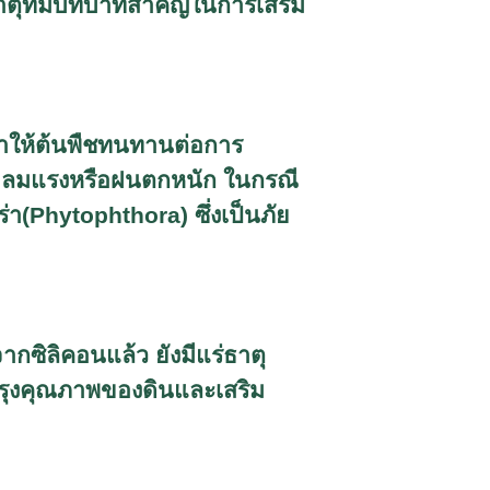
ธาตุที่มีบทบาทสำคัญในการเสริม
 ทำให้ต้นพืชทนทานต่อการ
น ลมแรงหรือฝนตกหนัก ในกรณี
่า(
Phytophthora)
ซึ่งเป็นภัย
กซิลิคอนแล้ว ยังมีแร่ธาตุ
บปรุงคุณภาพของดินและเสริม