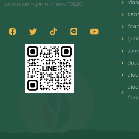
เกี่ยว
เขตบางเขน กรุงเทพมหานคร 10220
ผลิต
ตัวแ
ศูนย์ก
แจ้งก
ติดต่
นโยบา
นโยบา
คืนเง