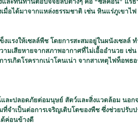
งแรงและทนทานต่อปัจจัยลบต่างๆ คือ “ซิลิคอน” แร่
เมื่อได้มาจากแหล่งธรรมชาติ เช่น หินแร่ภูเขาไฟ
แข็งแรงให้เซลล์พืช โดยการสะสมอยู่ในผนังเซลล์
วามเสียหายจากสภาพอากาศที่ไม่เอื้ออำนวย เช่
การเกิดโรครากเน่าโคนเน่า จากสาเหตุไฟท็อพธอร
ณ์และปลอดภัยต่อมนุษย์ สัตว์และสิ่งแวดล้อม นอกจา
ิมที่จำเป็นต่อการเจริญเติบโตของพืช ซึ่งช่วยปรั
้ค่อนข้างดี