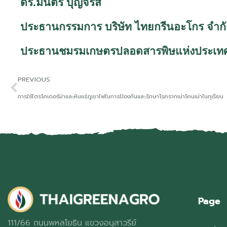
ดร.มนตรี บุญจรัส
ประธานกรรมการ บริษัท ไทยกรีนอะโกร จำก
ประธานชมรมเกษตรปลอดสารพิษแห่งประเท
PREVIOUS
การใช้ไตรโคเดอร์ม่าและหินแร่ภูเขาไฟในการป้องกันและรักษาโรครากเน่าโคนเน่าในทุเรียน
Page
111/66 ถนนพหลโยธิน แขวงอนุสาวรีย์