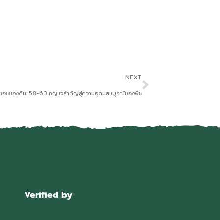
NEXT
พีเอชของดิน: 5.8-6.3 กุญแจสำคัญสู่ความอุดมสมบูรณ์ของพืช
Verified by