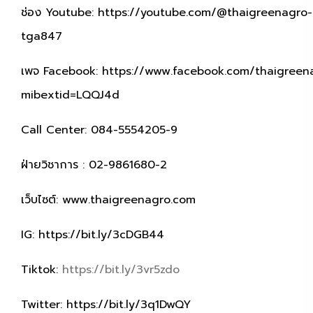
ช่อง Youtube:
https://youtube.com/@thaigreenagro-
tga847
เพจ Facebook:
https://www.facebook.com/thaigreen
mibextid=LQQJ4d
Call Center: 084-5554205-9
ฝ่ายวิชาการ : 02-9861680-2
เว็บไซต์:
www.thaigreenagro.com
IG:
https://bit.ly/3cDGB44
Tiktok:
https://bit.ly/3vr5zdo
Twitter:
https://bit.ly/3q1DwQY