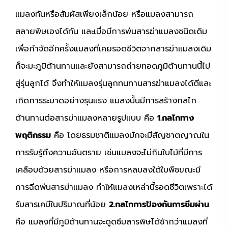
แมลงทันหรือสัมผัสเพียงเล็กน้อย หรือแมลงสามารถ
สลายพิษเองได้ทัน และเมื่อมีการพ่นสารฆ่าแมลงชนิดเดิม
เพื่อกำจัดอีกครั้งแมลงที่เคยรอดชีวิตจากสารฆ่าแมลงเดิม
ก็จะมะภูมิต้านทานและยังสามารถถ่ายทอดภูมิต้านทานนี้ไป
สู่รุ่นลูกได้ จึงทำให้แมลงรุ่นลูกทนทานสารฆ่าแมลงได้ดีและ
เกิดการระบาดอย่างรุนแรง แมลงนั้นมีการสร้างกลไก
ต้านทานต่อสารฆ่าแมลงหลายรูปแบบ คือ
1.กลไกทาง
พฤติกรรม
คือ โดยธรมชาติแมลงมักจะมีสัญชาตญาณใน
การรับรู้ถึงความอันตราย เช่นแมลงจะไม่กินใบไม้ที่มีการ
เคลือบด้วยสารฆ่าแมลง หรือการหลบลงใต้ใบพืชขณะมี
การฉีดพ่นสารฆ่าแมลง ทำให้แมลงเหล่านี้รอดชีวิตเพราะได้
รับสารเคมีในปริมาณที่น้อย
2.กลไกการป้องกันการซึมผ่าน
คือ แมลงที่มีภูมิต้านทานจะดูดซึมสารพิษได้ช้ากว่าแมลงที่