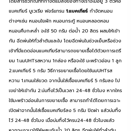
โดยสารชีวภัณฑ์ที่กำจัดแมลงของทางเราจะมีอยู่ 3 ตัวคือ
แบคเทียร์ บูเวเรีย ฟอร์แทรน
1
.แบคเทียร์
กำจัดหนอน
ต่างๆเช่น หนอนใยผัก หนอนกระทู้ หนอนหลอดหอม
หนอนคืบกะหล่ำ จะใช้ 50 กรัม ต่อน้ำ 20 ลิตร ผสมให้เข้า
กัน ฉีดพ่นให้ทั่วลำต้นและใบ โดยฉีดพ่นในช่วงเย็นหรือช่วง
เช้าที่มีแดดอ่อนแบคเทียร์สามารถขยายเชื้อได้ด้วยการเตรี
ยม 1.นมUHTรสหวาน 1กล่อง หรือจะใช้ มะพร้าวอ่อน 1 ลูก
2.แบคเทียร์ 5 กรัม วิธีการขยายเชื้อโดยใช้นมUHTรส
หวาน 1.เทนมใส่ขวด จากนั้นใส่เชื้อแบคเทียร์ 5 กรัมลง ไป
เขย่าให้เข้ากัน 2.บ่มทิ้งไว้เป็นเวลา 24-48 ชั่วโมง หากใคร
ใช้มะพร้าวอ่อนในการขยายเชื้อ สามารถทำได้โดยการเฉาะ
เปิดฝาจากนั้นใส่เชื้อแบคเทียร์ลง 5 กรัม ปิดฝา แล้วบ่มทิ้ง
ไว้ 24-48 ชั่วโมง เมื่อบ่มทิ้งไว้ครบ24-48 ชั่วโมงแล้ว
หากจะเอามาใช้ให้ผสมกับน้ำ 20 ลิตร ฉีดพ่นให้ทั่วลำต้น