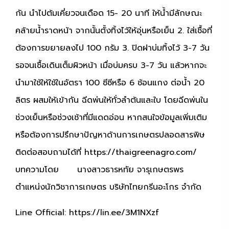
กัน นำไปต้มเคี่ยวจนเดือด 15- 20 นาที ให้น้ำมีลักษณะ
คล้ายน้ำราดหน้า จากนั้นตั้งทิ้งไว้ให้อุ่นหรือเย็น 2. ใส่เชื้อที่
ต้องการขยายลงไป 100 กรัม 3. ปิดฝาบ่มทิ้งไว้ 3-7 วัน
รอจนเชื้อเดินเต็มผิวหน้า เมื่อบ่มครบ 3-7 วัน แล้วหากจะ
นำมาใช้ให้ใช้ในอัตรา 100 ซีซีหรือ 6 ช้อนแกง ต่อน้ำ 20
ลิตร ผสมให้เข้ากัน ฉีดพ่นให้ทั่วลำต้นและใบ โดยฉีดพ่นใน
ช่วงเย็นหรือช่วงเช้าที่มีแดดอ่อน หากสนใจข้อมูลเพิ่มเติม
หรือต้องการปรึกษาปัญหาด้านการเกษตรปลอดสารพิษ
ติดต่อสอบถามได้ที่ https://thaigreenagro.com/
บทความโดย นางสาวธารหทัย จารุเกษตรพร
ตำแหน่งนักวิชาการเกษตร บริษัทไทยกรีนอะโกร จำกัด
Line Official:
https://lin.ee/3M1NXzf