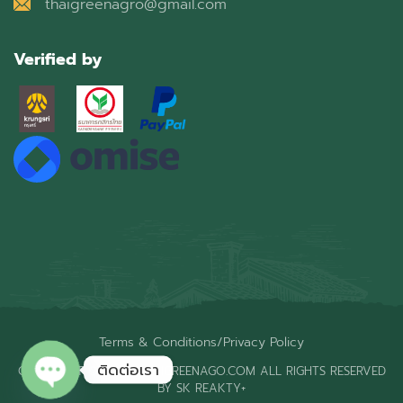
thaigreenagro@gmail.com
Verified by
Terms & Conditions
/
Privacy Policy
ติดต่อเรา
COPYRIGHT © 2026 THAIGREENAGO.COM ALL RIGHTS RESERVED
BY SK REAKTY+