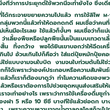
งที่ว่าการประยุกต์ใช้พวกนี้จะทำยังไง ซึ่งเดี
ังที่ได้กระจายขยายความไปแล้ว การใช้ลิโพ
M-
้กลุ่มพวกนี้แล้วทำให้ดอกดกดี ผมเชื่อว่าคนที่เ
เห็นมีอะไรเลย ใช้แล้วก็งั้นๆ ผมเชื่อว่าก็แ
ู ว่าเลี้ยงพืชหรือปลูกพืชนั้นเป็นแบบเทวดาเ
ิ้น ทิ้งกว้าง พอได้ยินเขาบอกว่าให้ฉีดเครื
กินไป อ้วนเกินไปก็คือว่า ใส่แต่ปุ๋ยหมักปุ๋ยค
ไม่ใช่แบบงามจนใบบิด งามจนใบท่วมต้นไม่ใช่ว่า
้เพราะว่าองค์ประกอบหรือความสัมพันธ์ที่
วก็เราก็ต้องมาดูว่า ทำไมความคิดของพวกนี
่แล้วหรือเราต้องการไปช่วยอุดหนุนส่งเสริมให้เ
งเราจะทำอย่างไร เพราะว่าการใช้เครื่องดื่มชูก
องฝา 5 หรือ 10 ซีซี บางทีใช้แล้วช่อดก บางค
้อรา เพราะความหวานจากน้ำตาลกลูโคสก็จะไ