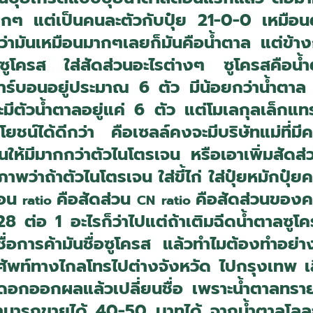
กๆ แต่เป็นคนละตัวกับปุ๋ย 21-0-0 เหมือนตั
ดว่ามันเหมือนมากๆเลยก็มันคือน้ำตาล แต่ข้า
็นซูโครส ใส่สัดส่วนอะไรต่างๆ ซูโครสคือน้ำ
าร์บอนอยู่ประมาณ 6 ตัว มีน้อยกว่าน้ำตาล ม
ง จะมีตัวน้ำตาลอยู่แค่ 6 ตัว แต่โมเลกุลเล็ก
น์ได้ดีกว่า คือเซลล์คงจะมีบริษัทแม่ที่มีคว
ให้มีมากกว่าตัวไนโตรเจน หรือเอาเพิ่มสัด
พว่าถ้าตัวไนโตรเจน ใส่ขี้ไก่ ใส่ปุ๋ยหมักป
บอน
คือสัดส่วน
คือสัดส่วนของค
ratio
CN
ratio
 ต่อ 1 อะไรก็ว่าไปแต่ถ้าเติมฉีดน้ำตาลซูโค
ื่อการค้ามันชื่อซูโครส แล้วทำไมต้องทำอย่างน
้โทรศัพท์ทางไกลโทรไปต่างจังหวัด ไปกรุงเทพ 
ติดดอกออกผลแล้วเปลี่ยนชื่อ เพราะน้ำตาลทร
สามารถขายได้ 40-50 บาทได้ จากน้ำตาลโลล