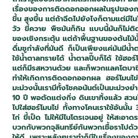
เรื่องของการติดดอกออกผลในรูปของการที
ขึ้น สูงขึ้น แต่ถ้าฉีดไปยังไงก็ตามแต่มีไน
วัว ขี้ควาย พืชมันก็กิน แบบนี้มันก็ไม่ติ
ของเชิงกระตุ้น แต่ถ้าพื้นฐานของต้นไม้นั้
ดื่มชูกำลังที่มันดี ก็เป็นเพียงแค่มันมีน
ใช้น้ำตาลทรายได้ น้ำตาลปี๊บก็ได้ ใช้ฮอร์
แต่ก็มีรสหวานด้วย และก็พวกแลคโตบาซิล
ทำให้เกิดการติดดอกออกผล ฮอร์โมนไข่น
มะม่วงนั้นเรามีทั้งโชคอนันต์เป็นมะม่วงย
10 ปี พอตัดแต่งกิ่ง ดินเขาทิ้งแล้ว สว
ไปใส่ฮอร์โมนไข่ ทั้งทางโคนเราใช้อันนั้น
ไก่ ขี้เป็ด ไม่ให้มีไนโตรเจนอยู่ ให้สะ
บวกกับพวกจุลินทรีย์กันพวกเชื้อราไปด้
ให้ดี เพราะหลังๆเราทำก็มีในเรื่องของก