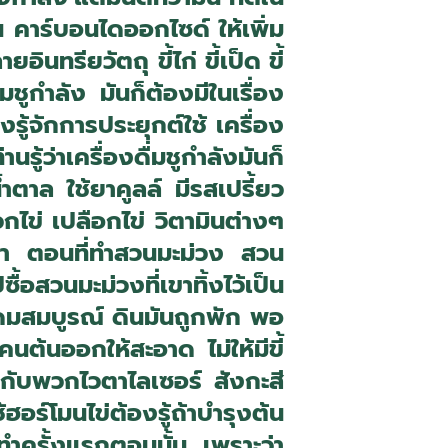
 คาร์บอนไดออกไซด์ ให้เพิ่ม
นทรียวัตถุ ขี้ไก่ ขี้เป็ด ขี้
มชูกำลัง มันก็ต้องมีในเรื่อง
งรู้จักการประยุกต์ใช้ เครื่อง
รู้ว่าเครื่องดื่มชูกำลังมันก็
น้ำตาล ใช้ยาคูลล์ มีรสเปรี้ยว
ไข่ เปลือกไข่ วิตามินต่างๆ
ยตา ตอนที่ทำสวนมะม่วง สวน
้อสวนมะม่วงที่เขาทิ้งไว้เป็น
ุดมสมบูรณ์ ดินมันถูกพัก พอ
คนต้นออกให้สะอาด ไม่ให้มีขี้
วกกับพวกไวตาไลเซอร์ สังกะสี
ร์โมนไข่ต้องรู้ถ้าบำรุงต้น
าทำครั้งแรกตอนนั้น เพราะว่า