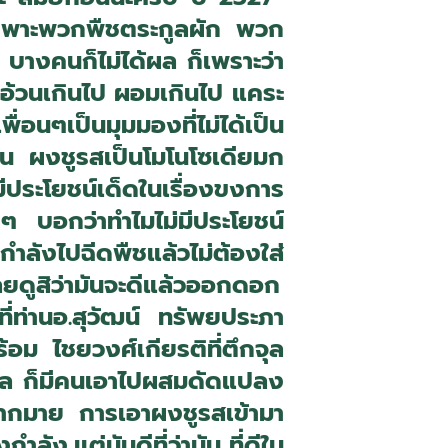
ยเฉพาะพวกพืชตระกูลผัก พวก
บางคนก็ไม่ได้ผล ก็เพราะว่า
ยงอ้วนเกินไป ผอมเกินไป แคระ
่อนๆเป็นมุมมองที่ไม่ได้เป็น
้น ผงชูรสเป็นโมโนโซเดียมก
มีประโยชน์เด็ดในเรื่องขงการ
งๆ บอกว่าทำไมไม่มีประโยชน์
กำลังไปฉีดพืชแล้วไม่ต้องใส่
ยดูสิว่ามันจะดีแล้วออกดอก
ที่ท่านอ.สุวัฒน์ ทรัพยประภา
้อม ไชยวงศ์เกียรติที่ตึกจุล
็นมูล ก็มีคนเอาไปผสมดัดแปลง
ากมาย การเอาผงชูรสเข้ามา
ุงกำลัง
แต่มันดีที่ว่ามัน ที่ดีใน