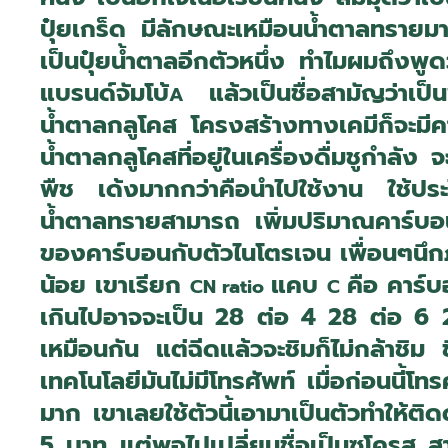
ปุ๋ยเกร็ด มีลักษณะเหมือนน้ำตาลทรายมา
เป็นปุ๋ยน้ำตาลอีกตัวหนึ่ง ทำไมผมถึงพู
แบรนด์จัมโบ้
แล้วเป็นชื่อสามัญว่าเป
A
น้ำตาลกลูโคส โครงสร้างทางเคมีก็จะมีค
น้ำตาลกลูโคสที่อยู่ในเครื่องดื่มชูกำลั
พืช เด้งมากกว่าคือนำไปใช้งาน ใช้ประโยช
น้ำตาลทรายสามารถ เพิ่มปริมาณคาร์บอน
ของคาร์บอนกับตัวไนโตรเจน เพื่อนๆนึกภา
น้อย เขาเรียก
แคบ
คือ คาร์
CN ratio
C
เกินไปอาจจะเป็น 28 ต่อ 4 28 ต่อ 6 28
เหมือนกัน แต่ฉีดแล้วจะชิมก็ไม่กล้าชิม ช
เทคโนโลยีมันไม่มีโทรศัพท์ เมื่อก่อนนี
มาก เขาเลยใช้ตัวนี้เอามาเป็นตัวทำให้
5 บาท แต่พอไปเปลี่ยนชื่อเป็นซูโครส 