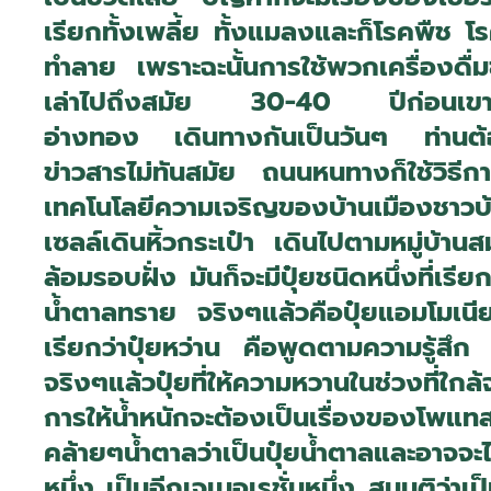
เรียกทั้งเพลี้ย ทั้งแมลงและก็โรคพืช 
ทำลาย เพราะฉะนั้นการใช้พวกเครื่องดื่มชูก
เล่าไปถึงสมัย 30-40 ปีก่อนเขาก็มี
อ่างทอง เดินทางกันเป็นวันๆ ท่านต้อ
ข่าวสารไม่ทันสมัย ถนนหนทางก็ใช้วิธี
เทคโนโลยีความเจริญของบ้านเมืองชาวบ้
เซลล์เดินหิ้วกระเป๋า เดินไปตามหมู่บ้า
ล้อมรอบฝั่ง มันก็จะมีปุ๋ยชนิดหนึ่งที่เรี
น้ำตาลทราย จริงๆแล้วคือปุ๋ยแอมโมเนี
เรียกว่าปุ๋ยหว่าน คือพูดตามความรู้สึ
จริงๆแล้วปุ๋ยที่ให้ความหวานในช่วงที่ใ
การให้น้ำหนักจะต้องเป็นเรื่องของโพ
คล้ายๆน้ำตาลว่าเป็นปุ๋ยน้ำตาลและอาจจ
หนึ่ง เป็นอีกเจเนอเรชั่นหนึ่ง สมมุติว่า