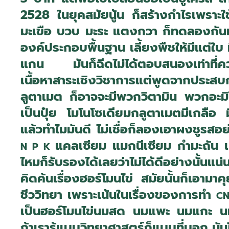
2528 ในยุคสมัยนู้น ก็สร้างกำไรเพราะ
มะเขือ บวบ มะระ แตงกวา ก็ทดลองกันมา แ
องค์ประกอบพื้นฐาน เลี้ยงพืชให้มีแต่ใบ
แกน มันก็ฉีดไม่ได้ตอบสนองเท่าที่ควรอั
เนื้อหาสาระเชิงวิชาการแต่พูดจากประส
ลูตาเมต ก็อาจจะมีพวกวิตามิน พวกอะมิโน
เป็นปุ๋ย โมโนโซเดียมกลูตาเมตมีเกลือ ม
แล้วทำไมมันดี ไม่เชื่อก็ลองเอาผงชูรสอย
แคลเซียม แมกนีเซียม กำมะถัน เ
N P K
ไหมก็รับรองได้เลยว่าไม่ได้ดีอย่างนั้นแ
คิดค้นเรื่องฮอร์โมนไข่ สมัยนั้นก็เอาม
ชีววิทยา เพราะเน้นในเรื่องของการทำ
CN
เป็นฮอร์โมนไข่นมสด นมแพะ นมแกะ นม
ถ้าเรารู้แบบวิทยาศาสตร์ก็แบบที่บอก มันไ