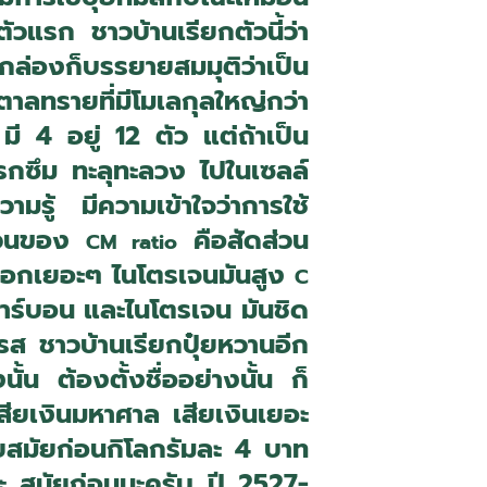
วแรก ชาวบ้านเรียกตัวนี้ว่า
งกล่องก็บรรยายสมมุติว่าเป็น
ตาลทรายที่มีโมเลกุลใหญ่กว่า
ี 4 อยู่ 12 ตัว แต่ถ้าเป็น
แทรกซึม ทะลุทะลวง ไปในเซลล์
ามรู้ มีความเข้าใจว่าการใช้
ส่วนของ
คือสัดส่วน
CM ratio
ุ๋ยคอกเยอะๆ ไนโตรเจนมันสูง
C
าร์บอน และไนโตรเจน มันชิด
รส ชาวบ้านเรียกปุ๋ยหวานอีก
ั้น ต้องตั้งชื่ออย่างนั้น ก็
เสียเงินมหาศาล เสียเงินเยอะ
ายสมัยก่อนกิโลกรัมละ 4 บาท
ะ สมัยก่อนนะครับ ปี 2527-