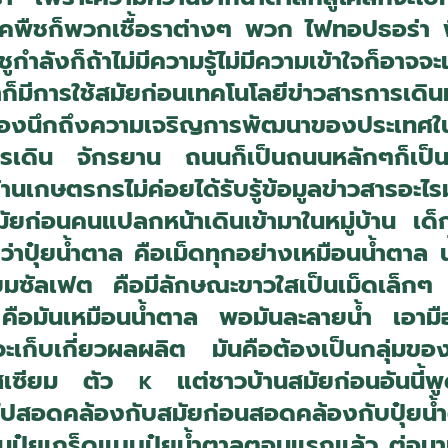
โรคพืชก็พวกเชื้อราต่างๆ พวก ไฟทอปธอร่า ฟิ
ำลังก็ถ้าไม่มีความรู้ไม่มีความเข้าใจก็อาจจะเ
การใช้สมัยก่อนเทคโนโลยีข่าวสารการเดิ
งนึกถึงความเจริญการพัฒนาของประเทศในยุ
การเดิน จักรยาน ถนนก็เป็นถนนหลักๆก็เป็น
านเกษตรกรไม่ค่อยได้รับรู้ข้อมูลข่าวสารอ
นสมัยก่อนคนแปลกหน้าเดินเข้ามาในหมู่บ้าน เ
ยกว่าปุ๋ยน้ำตาล คือเม็ดทุกอย่างเหมือนน้ำตาล 
ยมซัลเฟต คือมีลักษณะขาวใสเป็นเม็ดเล็กๆ
ก คือมันเหมือนน้ำตาล พอมันละลายน้ำ เอามื
กล้จะเก็บเกี่ยวผลผลิต มันคือต้องเป็นกลุ่ม
แทสเซียม ตัว
แต่ชาวบ้านสมัยก่อนอันนี้พู
K
ะไปสอดคล้องกับสมัยก่อนสอดคล้องกับปุ๋ยน้ำ
เป็นปุ๋ยเกร็ดแบบปุ๋ยน้ำตาลตอนแรกแล้ว ต่อมาม