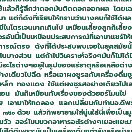
ใช้แล้วก็รู้สึกว่าดอกมันติดดอกออกผล โด
ต่ก็ดังที่เรียนให้ทราบว่าบางคนก็ใช้ได้ผล 
 มีไนโตรเจนมากเกินไป เหมือนเลี้ยงลูกก็เลี้
นนี้เป็นเหมือนประสบการณ์ที่เอามาแชร์ให้เพื
บการณ์ตรง ดังที่ได้ประสบพบเจอในยุคสมัยนั
บางส่วน แต่ถ้าไปวิเคราะห์จริงๆมันก็ไม่ได้
ีอะไรต่างๆอยู่ในรูปของแร่ธาตุหรือเหลือต่า
่างเดียวไปฉีด หรือเอาผงชูรสกับเครื่องดื่มชู
หล็ก ทองแดง ใช้แต่ผงชูรสอย่างเดียวไปเล
น่นอน มันก็เหมือนกับเรื่องของตัวฮอร์โมนไข่ 
าคุย เอามาให้ทดลอง แลกเปลี่ยนกับท่านอ.ดีพร
ด้วย แล้วก็พยายามใส่นู่นใส่นี่เพื่อเป
 ratio
วัว ฮอร์โมนบวกอาหารอะไรต่างๆเยอะแยะม
ม่ได้ดีเพราะมันเป็นเครื่องดื่มชูกำลังหรือบำร