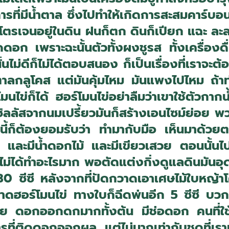
่มีน้ำตาล ซึ่งไปทำให้เกิดการสะสมคาร์บอน
โตรเจนอยู่ในดิน ฝนก็ตก ดินก็เปียก แฉะ ละลายอิ
ดดอก เพราะฉะนั้นตัวทั้งผงชูรส ทั้งเครื่องดื่
นไม่ดีก็ไม่ได้ตอบสนอง ก็เป็นเรื่องที่เราจะต้อ
้ำตาลกลูโคส แต่มันคุ้มไหม มันแพงไปไหม ถ้าท่าน
โมนไข่ก็ได้ ฮอร์โมนไข่อย่าลืมว่าเขาใช้ตัวกาก
ลัสจากนมเปรี้ยวมันก็สร้างเอนไซม์ย่อย พวก
ี้ก็ต้องยอมรับว่า ทำมากับมือ เห็นมาด้ว
ำ และมีน้ำดอกไม้ และมีเขียวเสวย ตอนนั้นไปซื
นไม่ได้ทำอะไรมาก พอตัดแต่งกิ่งดูแลดินมันอ
 30 ซีซี หลังจากที่ปัดกวาดเอาเศษไม้ใบหญ้าโ
อาดราดฮอร์โมนไข่ ทางใบก็ฉีดพ่นอีก 5 ซีซี บ
วย ดอกออกดกมากทั้งต้น มีช่อดอก คนที่ใช้ฮอ
ารที่ติดดอกออกผล แต่ไม่มากเท่ากับชุดที่เร