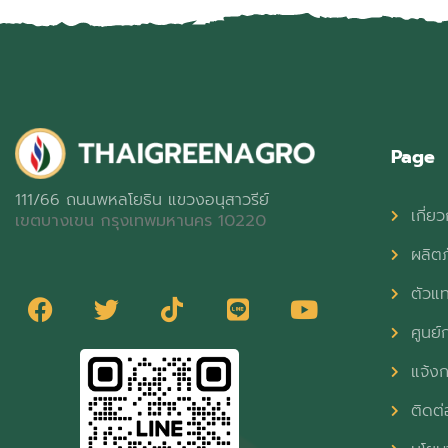
Page
111/66 ถนนพหลโยธิน แขวงอนุสาวรีย์
เกี่ยว
เขตบางเขน กรุงเทพมหานคร 10220
ผลิต
ตัวแ
ศูนย์ก
แจ้งก
ติดต่