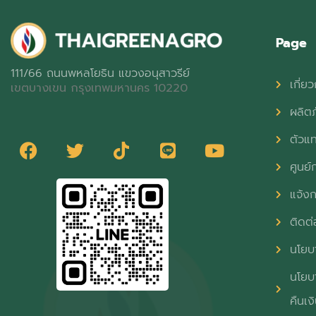
Page
111/66 ถนนพหลโยธิน แขวงอนุสาวรีย์
เกี่ยว
เขตบางเขน กรุงเทพมหานคร 10220
ผลิต
ตัวแ
ศูนย์ก
แจ้งก
ติดต่
นโยบา
นโยบา
คืนเง