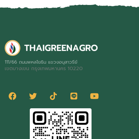
111/66 ถนนพหลโยธิน แขวงอนุสาวรีย์
เขตบางเขน กรุงเทพมหานคร 10220