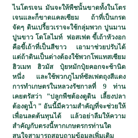
ไนโตรเจน มันจะให้พืชนั้นขาดทั้งในโตร
เจนและก็ขาดแคลเซียม ถ้าที่เป็นกรด
จัดๆ ดินเปรี้ยวเราจะใช้กลุ่มพวก ปูนมาน
ปูนขาว โดโลไมท์ ฟอสเฟต ขี้เถ้าหัวงอก
คือขี้เถ้าที่เป็นสีขาว เอามาช่วยปรับได้
แต่ถ้าดินเป็นด่างต้องใช้พวกโพแทสเซียม
ฮิวเมท ฮิวมัส ปุ๋ยหมักปุ๋ยคอกจะช้านิด
หนึ่ง และใช้พวกภูไมท์ซัลเฟตถุงสีแดง
การทำเกษตรในหลวงรัชกาลที่ 9 ท่าน
เคยตรัสว่า
"
ปลูกพืชต้องดูดิน เลี้ยงปลา
ต้องดูน้ำ
"
อันนี้มีความสำคัญที่จะช่วยให้
เพื่อนลดต้นทุนได้ แล้วอย่าลืมให้ความ
สำคัญกับตรงนี้
หากเกษตรกรท่านใด
สนใจสามารถสอบถามข้อมูลเพิ่มเติม