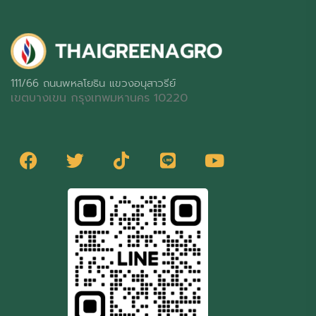
111/66 ถนนพหลโยธิน แขวงอนุสาวรีย์
เขตบางเขน กรุงเทพมหานคร 10220