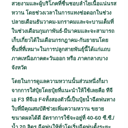
สวยงามและผู้บริโภคที่ชื่นชอบลำไยเนื้อแน่นรส
หวาน โดยช่วงเวลาในการแทงช่อดอกในช่วง
ปลายเดือนธันวาคม-มกราคมและจะบานเต็มที่
ในช่วงเดือนกุมภาพันธ์-มีนาคมและจะสามารถ
เก็บเกี่ยวได้ในเดือนกรกฎาคม-กันยายนโดย
พื้นที่ที่เหมาะในการปลูกสายพันธุ์นี้ได้แก่แถบ
ภาคเหนือภาคตะวันออก หรือ ภาคกลางบาง
จังหวัด
โดยในการดูแลความหวานนั้นส่วนหนึ่งก็มา
จากการใส่ปุ๋ยโดยปุ๋ยที่แนะนำให้ใช้เลยคือ ทีจี
เอ
F
3 ทีจีเอ
F
4ทั้งสองตัวนี้เป็นปุ๋ยน้ำฉีดพ่นทาง
ใบที่มีคุณสมบัติช่วยเพิ่มความหวาน ขยาย
ขนาดผลได้ดี อัตราการใช้จะอยู่ที่ 40-60 ซี.ซี./
น้ำ 20 ลิตร ฉีดพ่นให้ทั่วโดเริ่มฉีดพ่นตั้งระยะ