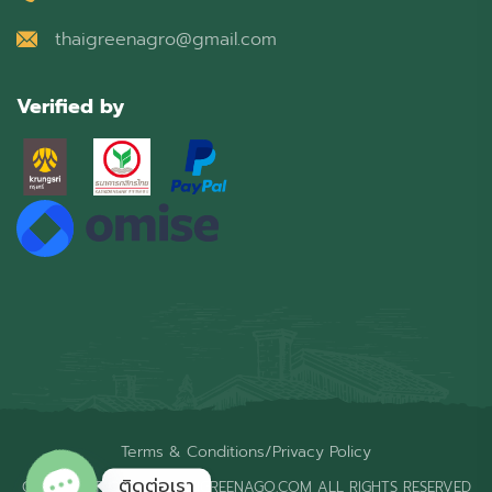
thaigreenagro@gmail.com
Verified by
Terms & Conditions
/
Privacy Policy
ติดต่อเรา
COPYRIGHT © 2026 THAIGREENAGO.COM ALL RIGHTS RESERVED