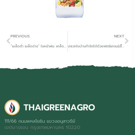
PREVIOUS
NEXT
“เมล็ดดำ เมล็ดด่าง” ในหน้าฝน: เคล็ดลับที่เกษตรกรยุคใหม่ต้องรู้!
ปลวกในบ้านกำจัดได้ด้วยฟอร์แทรน(เชื้อราเมธาไรเซียม)
111/66 ถนนพหลโยธิน แขวงอนุสาวรีย์
เขตบางเขน กรุงเทพมหานคร 10220