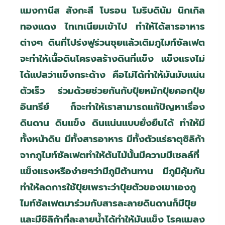
แมงกานีส สังกะสี โบรอน โมริบดินัม นิกเกิล
ทองแดง ไทเทเนียมเข้าไป ทำให้ได้สารอาหาร
ต่างๆ ดินที่โปร่งฟูร่วนซุยแล้วเติมภูไมท์ซัลเฟต
จะทำให้เนื้อดินโครงสร้างดินที่แข็ง แข็งแรงไม่
ได้แปลว่าแข็งกระด้าง คือไม่ได้ทำให้มันมับแน่น
ตัวเร็ว ร่วมด้วยช่วยกันกับปุ๋ยหมักปุ๋ยคอกปุ๋ย
อินทรีย์ ก็จะทำให้เราสามารถแก้ปัญหาเรื่อง
ดินดาน ดินแข็ง ดินแน่นแบบยั่งยืนได้ ทำให้มี
ทั้งหน้าดิน มีทั้งสารอาหาร มีทั้งตัวแร่ธาตุซิลิก้า
จากภูไมท์ซัลเฟตทำให้ต้นไม้นั้นมีความมีเซลล์ที่
แข็งแรงหรือง่ายๆว่ามีภูมิต้านทาน มีภูมิคุ้มกัน
ทำให้ลดการใช้ปุ๋ยเพราะว่าปุ๋ยตัวของเขาเองภู
ไมท์ซัลเฟตมาร่วมกับสารละลายดินดานก็มีปุ๋ย
และมีซิลิก้าที่ละลายน้ำได้ทำให้มันแข็ง โรคแมลง