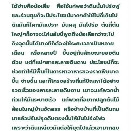
ได้ง่ายคือข้อเสีย คือใช้แค่พอว่าดินนั้นโปร่งฟู
และร่วนซุยก็จะมีประโยชน์มากๆถ้าใช้ไปถี่เกินไป
ดินมันก็โศกมันเปราะ มันผลุ มันโปร่ง ต้นที่ต้น
ใหญ่ๆก็อาจจะโค่นล้มนี่พูดถึงข้อเสียกว่าจะไป
ถึงจุดนั้นได้บางทีก็ต้องใช้ระยะเวลาเป็นหลาย
เดือน หรือหลายปี ขึ้นอยู่กับลักษณะของดิน
ด้วย แต่ที่แน่ๆสารละลายดินดาน ประโยชน์ก็จะ
ช่วยทำให้มีพื้นที่ในการหาอาหารของรากพืชมาก
ขึ้น ง่ายขึ้น และก็โครงสร้างที่แก้ปัญหาได้อย่าง
รวดเร็วของสารละลายดินดาน เขาจะแก้พวกน้ำ
ท่วมให้มันระบายเร็ว แก้พวกที่อยากปลูกต้นไม้
ล้อมในหมู่บ้านจัดสรร หรือข้างบ้านที่เป็นดินถม
มาแล้วปรับปรุงดินตรงนั้นให้มันโปร่งโฟว
เพราะว่าดินเหนียวมันต่อให้ขุดไปแล้วเอามากลบ