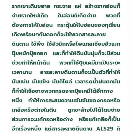
รากเขาเดินขยาย กระจาย แผ่ สร้างรากอ่อนก็
ง่ายรากใหม่เกิด ใบอ่อนก็เกิดง่าย พวกที่
ต้องการให้ใบอ่อน กระตุ้นให้ใบอ่อนของทุเรียน
เกิดพร้อมๆกับดอกก็จะใช้พวกสารละลาย
ดินดาน ใช้พีช ใช้ฮิวมิกหรือโพแทสเซียมฮิวเมท
ปุ๋ยหมักปุ๋ยคอก และก็ทำให้ดินมันนุ่มก็จะมีส่วน
ช่วยทำให้หน้าดิน พวกที่ใช้ปุ๋ยเคมีมาเป็นระยะ
เวลานาน สารละลายดินดานก็จะเป็นตัวที่ทำให้
มันแน่น มันแข็ง มันก็โผล่ เวลารดน้ำฝนตกมัน
ก็ทำให้เจือจางพวกกรดจากปุ๋ยเคมีได้อีกทาง
หนึ่ง ทำให้การสะสมความเข้นข้นของกรดหรือ
เกลือหรือด่างในดิน ถูกชะล้างไปได้โดยง่าย
ส่วนการจะแก้กรดหรือด่าง หรือแก้เกลือก็เป็น
อีกเรื่องหนึ่ง แต่สารละลายดินดาน
ALS29
ก็