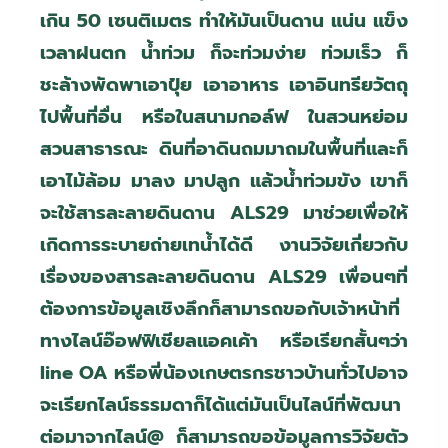
เกิน 50 เซนติเมตร ทำให้มันเป็นดาน แน่น แข็ง
เวลาฝนตก น้ำท่วม ก็จะท่วมง่าย ท่วมเร็ว ก็
ชะล้างพัดพาเอาปุ๋ย เอาอาหาร เอาอินทรียวัตถุ
ไปพื้นที่อื่น หรือในสนามกอล์ฟ ในสวนหย่อม
สวนสาธารณะ ดินที่อาดินถมมาถมในพื้นที่และก็
เอาไม้ล้อม มาลง มาปลูก แล้วน้ำท่วมขัง เขาก็
จะใช้สารละลายดินดาน
ALS29
มาช่วยเพื่อให้
เกิดการระบายถ่ายเทน้ำได้ดี งานวิจัยเกี่ยวกับ
เรื่องของสารละลายดินดาน
ALS29
เพื่อนๆที่
ต้องการข้อมูลเชิงลึกก็สามารถขอกับเจ้าหน้าที่
ทางไลน์อ๊อฟฟิเชียลแอคเค้า หรือเรียกสั้นๆว่า
line OA
หรือพี่น้องเกษตรกรชาวบ้านทั่วไปอาจ
จะเรียกไลน์ธรรมดาก็ได้แต่มันเป็นไลน์ที่พัฒนา
ต่อมาจากไลน์
@
ก็สามารถขอข้อมูลการวิจัยตัว