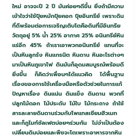
ใหม่ อาจจะปี 2 ปี มันค่อยๆดีขึ้น ยิ่งถ้ามีความ
เข้าใจว่าใช้ปุ๋ยหมักปุ๋ยคอก ปุ๋ยอินทรีย์ เพราะดิน
ที่ดีพร้อมต่อการเจริญเติบโตคือดินที่มีอินทรีย
วัตถุอยู่ 5
%
น้ำ 25% อากาศ 25% อนินทรีย์หิน
แร่อีก 45
%
ถ้าเราเอาพวกอนินทรีย์ แทนที่จะ
เป็นหินลูกรัง หินแกรนิต หินดาน หินอะไรต่างๆ
มาเป็นหินภูเขาไฟ ดินมันก็อุดมสมบูรณ์พร้อมดี
ยิ่งขึ้น ก็คิดว่าเพื่อนๆได้แนวคิด ได้พื้นฐาน
เรื่องของการใช้เครื่องมือหรือตัวช่วยในการแก้
ปัญหาเรื่อง ดินแน่น ดินแข็ง ดินดาน พวกที่
ปลูกไม้ดอก ไม้ประดับ ไม้ใบ ไม้กระถาง ถ้าใช้
สารละลายดินดานร่วมกับโพแทสเซียมฮิวเมท
และก็ภูไมท์ซัลเฟตบ่อยๆร่วมกัน ไม่จำเป็นต้อง
เปลี่ยนดินบ่อยและพืชจะโตเพราะอาหารจากหิน