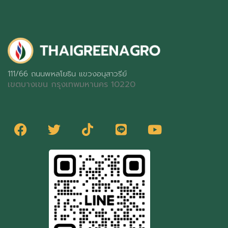
111/66 ถนนพหลโยธิน แขวงอนุสาวรีย์
เขตบางเขน กรุงเทพมหานคร 10220