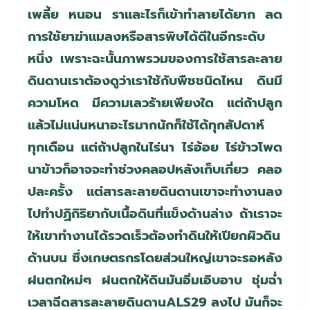
เพลี้ย หนอน ราและไรก็เข้าทำลายได้ยาก ลด
การใช้ยาฆ่าแมลงหรือสารพิษได้ดีในอีกระดับ
หนึ่ง เพราะฉะนั้นภาพรวมของการใช้สารละลาย
ดินดานเราต้องดูว่าเราใช้กับพืชชนิดไหน ดินมี
ความโหด มีความเลวร้ายเพียงใด แต่ถ้าปลูก
แล้วไม่แน่นหนาอะไรมากนักก็ใช้ได้ทุกสัปดาห์
ทุกเดือน แต่ถ้าปลูกในไร่นา ไร่อ้อย ไร่ข้าวโพด
นาข้าวก็อาจจะทำช่วงคลอปหลังเก็บเกี่ยว คลอ
ปละครั้ง แต่สารละลายดินดานเขาจะทำงานลง
ไปทำปฏิกิริยากับเนื้อดินที่แข็งด้านล่าง ถ้าเราจะ
ให้เขาทำงานได้รวดเร็วต้องทำดินให้เปียกผิวดิน
ด้านบน ซึ่งเกษตรกรโดยส่วนใหญ่เขาจะรอหลัง
ฝนตกใหม่ๆ ฝนตกให้ดินมันอิ่มเอิบอาบ ชุ่มฉ่ำ
เวลาฉีดสารละลายดินดาน
ALS29
ลงไป มันก็จะ