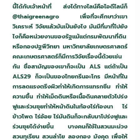
นี้ได้กับเจ้าหน้าที่ ส่งได้ทางไลน์คือไอดีไลน์ก็
@thaigreenagro
เพื่อที่จะศึกษาว่าเขา
วิเคราะห์ วิจัยแล้วมันเป็นยังไง มันมีที่มาที่ไปยัง
ไงก็คือหน่วยงานของรัฐแม้แต่กรมพัฒนาที่ดิน
หรือกองปฐพีวิทยา มหาวิทยาลัยเกษตรศาสตร์
คณะเกษตรศาสตร์ก็มีการวิจัยเรื่องนี้ด้วยเช่น
กัน ชื่อสามัญของเขาก็จะเป็น
ALS
แต่ถ้าเป็น
ALS29
ก็จะเป็นของไทยกรีนอะโกร มีหน้าที่ใน
การลดแรงตรึงผิวทำให้เกิดการแทรกซึม ทำให้
ความชื้น ทำให้เม็ดดินหรือเนื้อดินคลายตัวโปร่ง
ฟูและร่วนซุยทำให้หน้าดินในท้องไร่ท้องนา ไร่
ข้าวโพด ไร่อ้อย ไร่มันดินก็จะกลับมาโปร่งฟูและ
ร่วนซุยได้ง่ายขึ้น บางคนก็ใช้ในสวนมะม่วง
สวนทุเรียน สวนลำไย ลองกอง มังคุด เพื่อให้