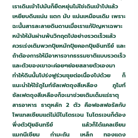
เราเดินเข้าไปมันก็ยืดหยุ่นไม่ใช่เดินเข้าไปแล้ว
เหยียบดินแน่น แตก มับ แน่นเหมือนเดิม เพราะ
ฉะนั้นสารละลายดินดานเมื่อเราแก้ปัญหาเฉพาะ
หน้าให้มันผ่านพ้นวิกฤตไปอย่างรวดเร็วแล้ว
ควรเร่งเติมพวกปุ๋ยหมักปุ๋ยคอกปุ๋ยอินทรีย์ และ
ถ้าต้องการให้มีอาหารจากธรรมชาติแบบรวดเร็ว
และตัวของเขาจะค่อยๆย่อยสลายตัวเองมา
ทำให้ดินนั้นโปร่งฟูร่วนซุยต่อเนื่องไปด้วย ก็
แนะนำให้ใช้ภูไมท์ซัลเฟตถุงสีเหลือง ภูไมท์
ซัลเฟตถุงสีเหลืองก็จะมาช่วยเติมเต็มแร่ธาตุ
สารอาหาร ธาตุหลัก 2 ตัว คือฟอสฟอรัสกับ
โพแทสเซียมแต่ไม่มีไนโตรเจน ไนโตรเจนก็ต้อง
พึ่งตัวปุ๋ยอินทรีย์ แล้วก็ได้แคลเซียม
แมกนีเซียม กำมะถัน เหล็ก ทองแดง