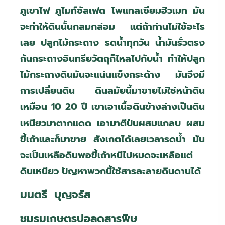
ภูเขาไฟ ภูไมท์ซัลเฟต โพแทสเซียมฮิวเมท มัน
จะทำให้ดินนั้นกลมกล่อม แต่ถ้าท่านไม่ใช้อะไร
เลย ปลูกไม้กระถาง รดน้ำทุกวัน น้ำมันรั่วตรง
ก้นกระถางอินทรียวัตถุก็ไหลไปกับน้ำ ทำให้ปลูก
ไม้กระถางดินมันจะแน่นแข็งกระด้าง มันจึงมี
การเปลี่ยนดิน ดินสมัยนี้มาขายไม่ใช่หน้าดิน
เหมือน 10 20 ปี เขาเอาเนื้อดินข้างล่างเป็นดิน
เหนียวมาตากแดด เอามาตีป่นผสมแกลบ ผสม
ขี้เถ้าและก็มาขาย สังเกตได้เลยเวลารดน้ำ มัน
จะเป็นเหลือดินพอขี้เถ้าหนีไปหมดจะเหลือแต่
ดินเหนียว ปัญหาพวกนี้ใช้สารละลายดินดานได้
มนตรี บุญจรัส
ชมรมเกษตรปอลดสารพิษ