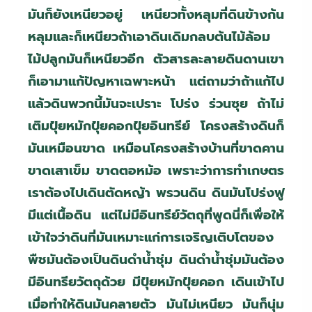
มันก็ยังเหนียวอยู่ เหนียวทั้งหลุมที่ดินข้างก้น
หลุมและก็เหนียวถ้าเอาดินเดิมกลบต้นไม้ล้อม
ไม้ปลูกมันก็เหนียวอีก ตัวสารละลายดินดานเขา
ก็เอามาแก้ปัญหาเฉพาะหน้า แต่ถามว่าถ้าแก้ไป
แล้วดินพวกนี้มันจะเปราะ โปร่ง ร่วนซุย ถ้าไม่
เติมปุ๋ยหมักปุ๋ยคอกปุ๋ยอินทรีย์ โครงสร้างดินก็
มันเหมือนขาด เหมือนโครงสร้างบ้านที่ขาดคาน
ขาดเสาเข็ม ขาดตอหม้อ เพราะว่าการทำเกษตร
เราต้องไปเดินตัดหญ้า พรวนดิน ดินมันโปร่งฟู
มีแต่เนื้อดิน แต่ไม่มีอินทรีย์วัตถุที่พูดนี่ก็เพื่อให้
เข้าใจว่าดินที่มันเหมาะแก่การเจริญเติบโตของ
พืชมันต้องเป็นดินดำน้ำชุ่ม ดินดำน้ำชุ่มมันต้อง
มีอินทรียวัตถุด้วย มีปุ๋ยหมักปุ๋ยคอก เดินเข้าไป
เมื่อทำให้ดินมันคลายตัว มันไม่เหนียว มันก็นุ่ม