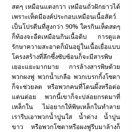
สดๆ เหมือนแตงกวา เหมือนถั่วฝักยาวได้
เพราะเห็ดมีองค์ประกอบเหมือนเนื้อสัตว์
เป็นโปรตีนที่สูงกว่า 90
%
ใครกินเห็ดสดๆ
ก็ท้องจะอืดเหมือนกินเนื้อดิบ การดูแล
รักษาความสะอาดก็มันอยู่ในเนื้อเยื่อแบบ
โครงสร้างที่ลึกซึ้งซับซ้อนก็จะมีสารพิษ
เยอะแยะมากมาย การล้างสารพิษด้วย
พวกผงฟู พวกน้ำเกลือ พวกเบรกกิ้งโซดา
ก็จะช่วยลด หรือพวกคนที่โดนผึ้งหรือต่อ
แตนต่อย พวกนี้เขาก็จะปล่อยกรดมาที่
เหล็กใน ไม่อยากให้พิษเหล็กในทำลาย
เรารีบเอาพวกน้ำปูนใส น้ำด่าง น้ำปูน
ขาว หรือพวกโซดาหรือผงฟูรีบมาล้างก็