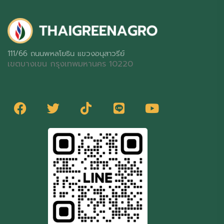
111/66 ถนนพหลโยธิน แขวงอนุสาวรีย์
เขตบางเขน กรุงเทพมหานคร 10220