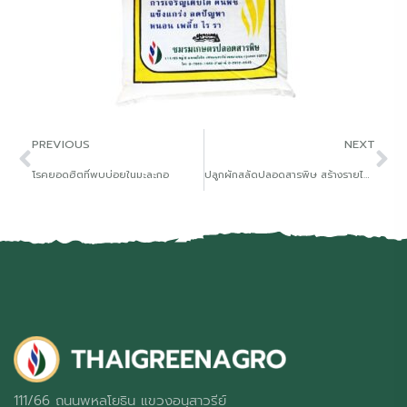
PREVIOUS
NEXT
โรคยอดฮิตที่พบบ่อยในมะละกอ
ปลูกผักสลัดปลอดสารพิษ สร้างรายได้หลักแสน โอกาสและเคล็ดลับสู่ความสำเร็จ ทำไมผักสลัดปลอดสารพิษถึงสร้างรายได้หลักแสน?
111/66 ถนนพหลโยธิน แขวงอนุสาวรีย์