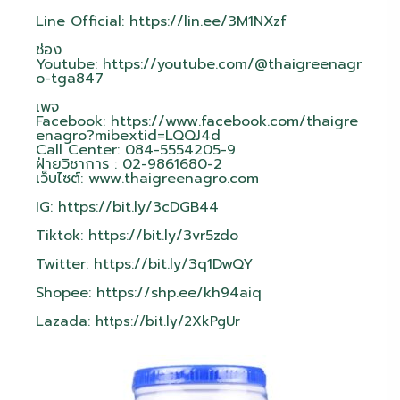
Line Official:
https://lin.ee/3M1NXzf
ช่อง
Youtube:
https://youtube.com/@thaigreenagr
o-tga847
เพจ
Facebook:
https://www.facebook.com/thaigre
enagro?mibextid=LQQJ4d
Call Center: 084-5554205-9
ฝ่ายวิชาการ : 02-9861680-2
เว็บไซต์:
www.thaigreenagro.com
IG:
https://bit.ly/3cDGB44
Tiktok:
https://bit.ly/3vr5zdo
Twitter:
https://bit.ly/3q1DwQY
Shopee:
https://shp.ee/kh94aiq
Lazada:
https://bit.ly/2XkPgUr