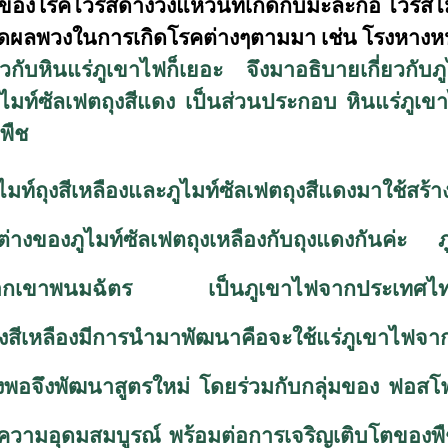
ของโรคไวรัสด่างวงแหวนที่เกิดกับมะละกอ ไวรัสไม่
เกิดผลพวงในการเกิดโรคต่างๆตามมา เช่น โรงหางห
กับหินแร่ภูเขาไฟก็เยอะ จึงมาอธิบายเกี่ยวกับภู
ภูไมท์ซัลเฟตถุงสีแดง เป็นส่วนประกอบ หินแร่ภูเข
พืช
ูไมท์ถุงสีเหลืองและภูไมท์ซัลเฟตถุงสีแดงมาใช้ส
่างของภูไมท์ซัลเฟตถุงเหลืองกับถุงแดงกันค่ะ
ภ
เทือกเขาพนมฉัตร เป็นภูเขาไฟจากประเทศไท
ีเหลืองมีการนำมาพัฒนาคือจะใช้แร่ภูเขาไฟจาก
ียงพอจึงพัฒนาสูตรใหม่ โดยร่วมกับกลุ่มของ ฟอส
วามอุดมสมบูรณ์ พร้อมต่อการเจริญเติบโตของพืช