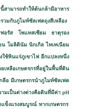
านี้สามารถทำให้ต้นกล้ามีอาหาร
มารวมกับภูไมท์ซัลเฟตถุงสีเหลือง
อสฟอรัส โพแทสเซียม ธาตุรอง
 โมลิดินัม นิกเกิล ไทเทเนียม
งใช้หินแร่ภูเขาไฟ อีกแปลงหนึ่ง
เหลือเกษตรกรที่อยู่ในพื้นที่ดิน
้เกลือ มีเกษตรกรนำภูไมท์ซัลเฟต
ามเป็นด่างด่างคือดินที่มีค่า
pH
บโตแข็งแรงสมบูรณ์ หากเกษตรกร