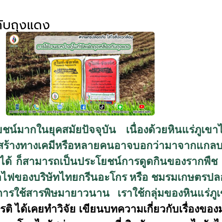
กับถุงแดง
ะโยชน์มากในยุคสมัยปัจจุบัน เนื่องด้วยหินแร่ภูเ
โครงสร้างทางเคมีหรือหลายคนอาจบอกว่ามาจากแกล
ด้ ก็สามารถเป็นประโยชน์การดูดกินของรากพืช 
ูเขาไฟของบริษัทไทยกรีนอะโกร หรือ ชมรมเกษตร
การใช้สารพิษมายาวนาน เราใช้กลุ่มของหินแร่ภูเ
ยรติ ได้เคยทำวิจัย เขียนบทความเกี่ยวกับเรื่องข