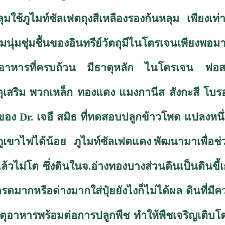
มใช้ภูไมท์ซัลเฟตถุงสีเหลืองรองก้นหลุม เพียงเท่
ความนุ่มชุ่มชื้นของอินทรีย์วัตถุมีไนโตรเจนเพียงพอ
บสารอาหารที่ครบถ้วน มีธาตุหลัก ไนโตรเจน ฟ
เสริม พวกเหล็ก ทองแดง แมงกานีส สังกะสี โบรอน
ัยของ
Dr.
เจอี สมิธ ที่ทดสอบปลูกข้าวโพด แปลงหนึ่
่ภูเขาไฟได้น้อย
ภูไมท์ซัลเฟตแดง
พัฒนามาเพื่อช่วย
ล้วไม่โต ซึ่งดินในจ.อ่างทองบางส่วนดินเป็นดินขี
ดมากหรือด่างมากใส่ปุ๋ยยังไงก็ไม่ได้ผล ดินที่มีคว
ธาตุอาหารพร้อมต่อการปลูกพืช ทำให้พืชเจริญเติ