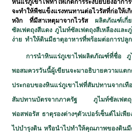
หินแร่ภูเขาไฟทำให้เกิดการระงับยับยั้งอาการ
จะทำให้พืชแข็งแรงทนทานต่อไวรัสที่ก่อให้
หงิก ที่มีสาเหตุมาจากไวรัส
ผลิตภัณฑ์เกี่ยว
ซัลเฟตถุงสีแดง ภูไมท์ซัลเฟตถุงสีเหลืองและ
ง่าย
ทำให้ดินมีธาตุอาหารที่พร้อมต่อการปลูก
การนำหินแร่ภูเขาไฟผลิตภัณฑ์ที่ชื่อ ภ
พอสมควรวันนี้ผู้เขียนจะมาอธิบายความแตกต
ประกอบของหินแร่ภูเขาไฟที่สัมปทานจาก
สัมปทานบัตรจากภาครัฐ ภูไมท์ซัลเฟตถุงส
ฟอสฟอรัส ธาตุรองต่างๆตัวเปอร์เซ็นต์ไม่เพ
ไปบำรุงดิน หรือนำไปทำให้คุณภาพของดินมีค