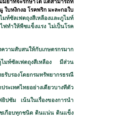
มียาที่จะรักษาได้ แต่สามารถที่
นู ใบหงิกงอ โรคพริก มะละกอใบ
ไมท์ซัลเฟตถุงสีเหลืองและภูไมท์
าไฟทำให้พืชแข็งแรง ไม่เป็นโรค
ร้างความสับสนให้กับเกษตรกรมาก
ูไมท์ซัลเฟตถุงสีเหลือง
มีส่วน
ยรับรองโดยกรมทรัพยากรธรณี
ประเทศไทยอย่างเดียวบางทีตัว
โฟยิปซัม เน้นในเรื่องของการนำ
เกือบทุกชนิด ดินแน่น ดินแข็ง