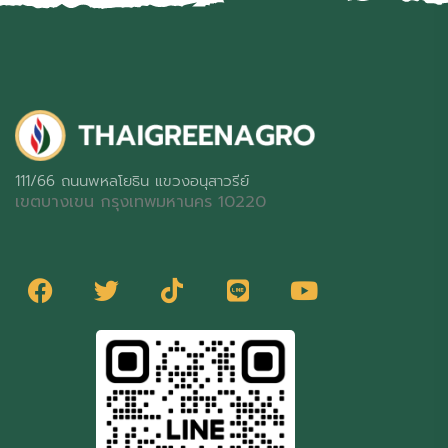
111/66 ถนนพหลโยธิน แขวงอนุสาวรีย์
เขตบางเขน กรุงเทพมหานคร 10220