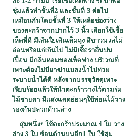
ละ
1-2
กำมือ โรยเชื้อเห็ดฟาง รดน้ำพอ
ชุ่มแล้วทำชั้นที่
2
และชั้นที่
3
ต่อไป
เหมือนกันโดยชั้นที่
3
ให้เหลือช่องว่าง
ของตะกร้าจากปากไว้
3
นิ้ว เลือกใช้เชื้อ
เห็ดที่ดี มีเส้นใยเดินเต็มถุง สีขาวนวลไม่
อ่อนหรือแก่เกินไป ไม่มีเชื้อราอื่นปน
เปื้อน มีกลิ่นหอมของเห็ดฟาง บริเวณที่
เพาะต้องไม่มียาฆ่าแมลงน้ำไม่ท่วม
ระบายน้ำได้ดี
หลังจากบรรจุวัสดุเพาะ
เรียบร้อยแล้วให้นำตะกร้าวางไว้ตามร่ม
ไม้ชายคา มีแสงแดดอ่อนๆใช้ท่อนไม้วาง
รองกันปลวกด้านล่าง
สุ่มหนึ่งๆ ใช้ตะกร้าประมาณ
4
ใบ วาง
ล่าง
3
ใบ ซ้อนด้านบนอีก
1
ใบ ใช้สุ่ม