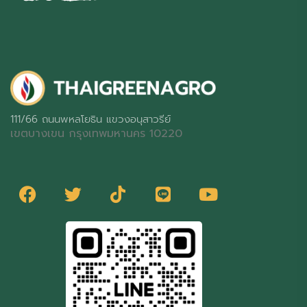
111/66 ถนนพหลโยธิน แขวงอนุสาวรีย์
เขตบางเขน กรุงเทพมหานคร 10220