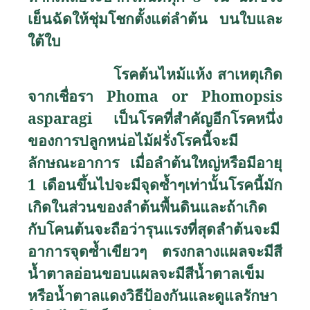
เย็นฉัดให้ชุ่มโชกตั้งแต่ลำต้น บนใบและ
ใต้ใบ
โรคต้นไหม้แห้ง สาเหตุเกิด
จากเชื่อรา
Phoma or Phomopsis
asparagi
เป็นโรคที่สำคัญอีกโรคหนึ่ง
ของการปลูกหน่อไม้ฝรั่งโรคนี้จะมี
ลักษณะอาการ เมื่อลำต้นใหญ่หรือมีอายุ
1
เดือนขึ้นไปจะมีจุดซ้ำๆเท่านั้นโรคนี้มัก
เกิดในส่วนของลำต้นพื้นดินและถ้าเกิด
กับโคนต้นจะถือว่ารุนแรงที่สุดลำต้นจะมี
อาการจุดซ้ำเขียวๆ ตรงกลางแผลจะมีสี
น้ำตาลอ่อนขอบแผลจะมีสีน้ำตาลเข็ม
หรือน้ำตาลแดงวิธีป้องกันและดูแลรักษา