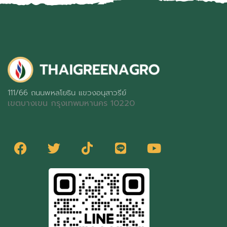
111/66 ถนนพหลโยธิน แขวงอนุสาวรีย์
เขตบางเขน กรุงเทพมหานคร 10220