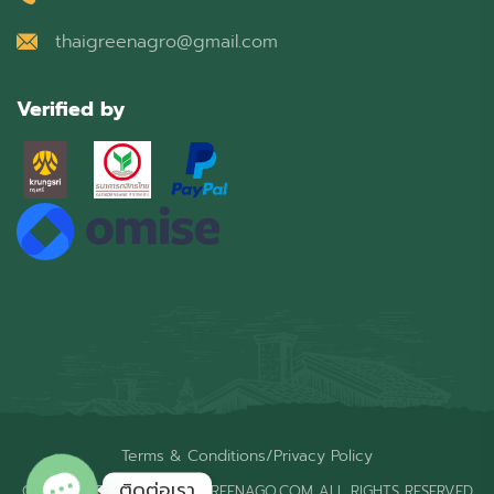
thaigreenagro@gmail.com
Verified by
Terms & Conditions
/
Privacy Policy
ติดต่อเรา
COPYRIGHT © 2026 THAIGREENAGO.COM ALL RIGHTS RESERVED