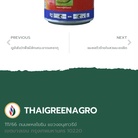
PREVIOUS
NEXT
ดูยังไงว่าพืชมีลักษณะขาดมหธาตุ
แมลงตัวร้ายในสวนมะยงชิด
111/66 ถนนพหลโยธิน แขวงอนุสาวรีย์
เขตบางเขน กรุงเทพมหานคร 10220