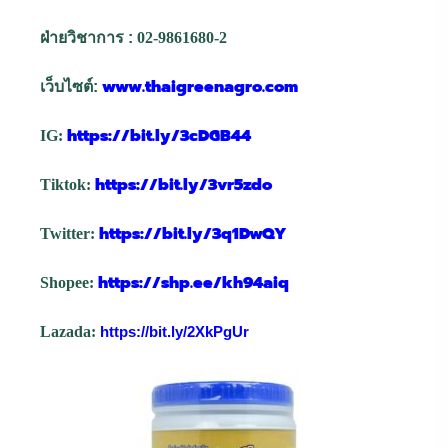
ฝ่ายวิชาการ :
02-9861680-2
www.thaigreenagro.com
เว็บไซต์:
https://bit.ly/3cDGB44
IG:
https://bit.ly/3vr5zdo
Tiktok:
https://bit.ly/3q1DwQY
Twitter:
https://shp.ee/kh94aiq
Shopee:
Lazada:
https://bit.ly/2XkPgUr