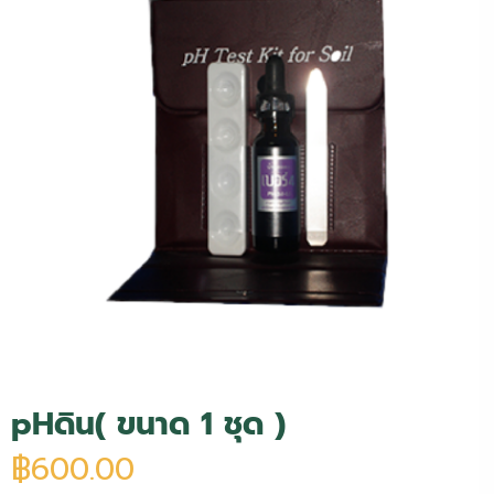
pHดิน
( ขนาด 1 ชุด )
฿
600.00