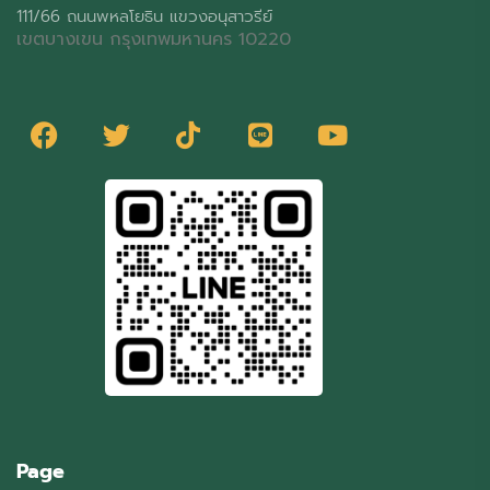
111/66 ถนนพหลโยธิน แขวงอนุสาวรีย์
เขตบางเขน กรุงเทพมหานคร 10220
Page