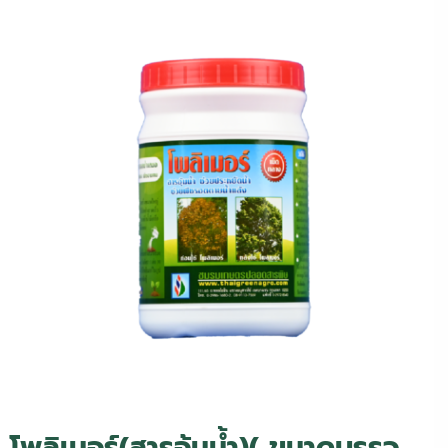
โพลิเมอร์(สารอุ้มน้ำ)
( ขนาดบรรจุ