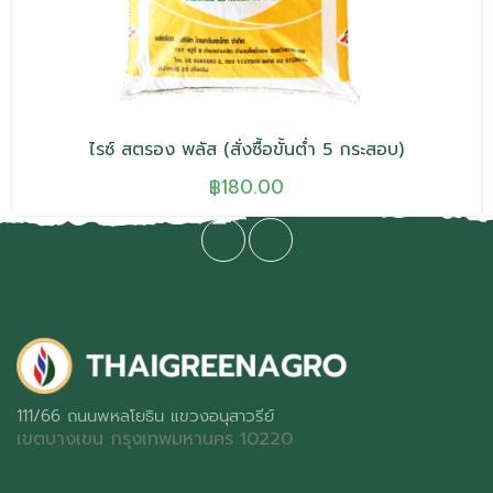
ไรซ์ สตรอง พลัส (สั่งซื้อขั้นต่ำ 5 กระสอบ)
฿
180.00
111/66 ถนนพหลโยธิน แขวงอนุสาวรีย์
เขตบางเขน กรุงเทพมหานคร 10220