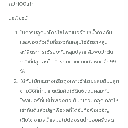
กว่า100เท่า
ประโยชน์
ในการปลูกป่าโดยใช้โพลิเมอร์ที่แช่น้ำค้างคืน
และพองตัวเต็มที่รองก้นหลุมใช้อัตราหลุม
ละ1ลิตรการใช้รองก้นหลุมปลูกแล้วพบว่าต้น
กล้าที่ปลูกลงไปนั้นรอดตายแทบทั้งหมดคือ99
%
ใช้กับไม้กระถางหรือถุงเพาะชำโดยผสมดินปลูก
ตามวิธีที่ทำมาแต่เดิมคือใช้ดิน6ส่วนผสมกับ
โพลิเมอร์ที่แช่น้ำพองตัวเต็มที่1ส่วนคลุกเคล้าให้
เข้ากันดีแล้วปลูกพืชผลที่ได้รับคือพืชเจริญ
เติบโตงามสม่ำเสมอไม่ต้องรดน้ำบ่อยครั้งลด