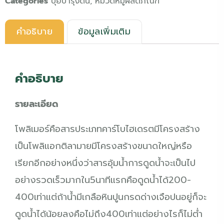
Categories
ปุ๋ยบำรุงดิน
,
หมวดหมู่ผลิตภัณฑ์
คำอธิบาย
ข้อมูลเพิ่มเติม
คำอธิบาย
รายละเอียด
โพลิเมอร์คือสารประเภทคาร์โบไฮเดรตมีโครงสร้าง
เป็นโพลิแอกติลามายมีโครงสร้างขนาดใหญ่หรือ
เรียกอีกอย่างหนึ่งว่าสารอุ้มน้ำการดูดน้ำจะเป็นไป
อย่างรวดเร็วมากใน5นาทีแรกคือดูดน้ำได้200-
400เท่าแต่ถ้าน้ำมีเกลือหินปูนกรดด่างเจือปนอยู่ก็จะ
ดูดน้ำได้น้อยลงคือไม่ถึง400เท่าแต่อย่างไรก็ไม่ต่ำ