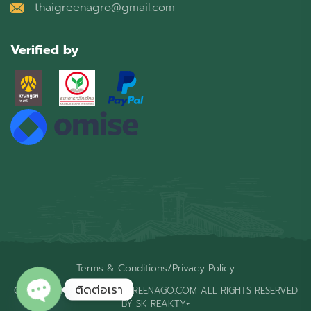
thaigreenagro@gmail.com
Verified by
Terms & Conditions
/
Privacy Policy
ติดต่อเรา
COPYRIGHT © 2026 THAIGREENAGO.COM ALL RIGHTS RESERVED
BY SK REAKTY+