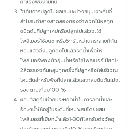
ค่าแรงพืชงามทน
ใช้กับการปลูกไม้ผลเช่นมะม่วงขนุนเงาะลิ้นจี่
ลำไยระกำลางสาดลองกองจำพวกไม้ผลทุก
ชนิดต้นที่ปลูกใหม่หรือปลูกไปแล้วจะใช้
โพลิเมอร์1ช้อนชาหรือ5กรัมหว่านกระจายที่ก้น
หลุมแล้วจึงปลูกลงไปแล้วรดน้ำเพื่อให้
โพลิเมอร์พองตัวอุ้มน้ำหรือใช้โพลิเมอร์เปียก1-
2ลิตรรองก้นหลุมทุกครั้งที่ปลูกหรือใส่บริเวณ
โคนต้นสำหรับพืชที่ปลูกแล้วและกลบดินต้นไม้จะ
รอดตายเกือบ100 %
ผสมวัสดุอื่นช่วยประหยัดน้ำในการลดน้ำและ
รักษาน้ำให้อยู่ในระดับที่เหมาะสมโดยผสม
โพลิเมอร์ที่เปียกน้ำแล้ว1-30กิโลกรัมต่อวัสดุ
ปลูก1ลูกบาศก์เมตรหรือ10 %ของวัสดุปลูก