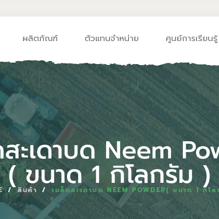
ผลิตภัณฑ์
ตัวแทนจำหน่าย
ศูนย์การเรียนรู้
็ดสะเดาบด Neem Po
( ขนาด 1 กิโลกรัม )
E
/
สินค้า
/
เมล็ดสะเดาบด NEEM POWDER( ขนาด 1 กิโลก