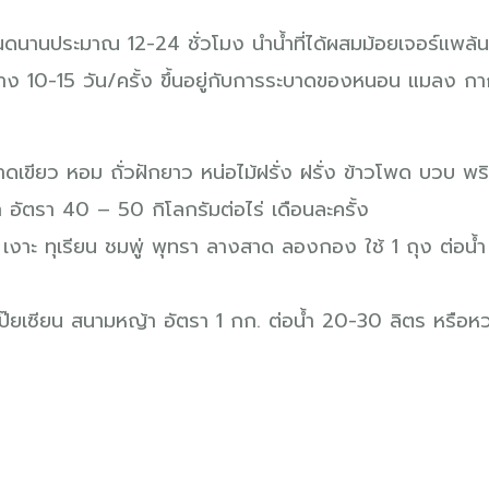
หนดนานประมาณ 12-24 ชั่วโมง นำน้ำที่ได้ผสมม้อยเจอร์แพล้นท์
ะห่าง 10-15 วัน/ครั้ง ขึ้นอยู่กับการระบาดของหนอน แมลง กาก
าดเขียว หอม ถั่วฝักยาว หน่อไม้ฝรั่ง ฝรั่ง ข้าวโพด บวบ พ
ูก อัตรา 40 – 50 กิโลกรัมต่อไร่ เดือนละครั้ง
 เงาะ ทุเรียน ชมพู่ พุทรา ลางสาด ลองกอง ใช้ 1 ถุง ต่อน
 โป๊ยเซียน สนามหญ้า อัตรา 1 กก. ต่อน้ำ 20-30 ลิตร หรือ