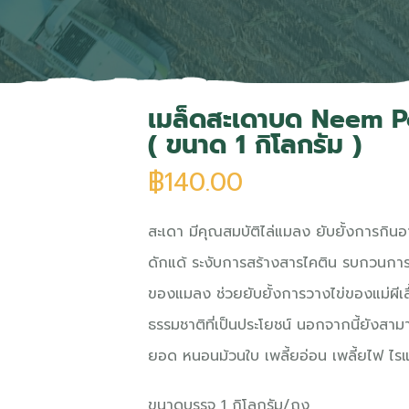
เมล็ดสะเดาบด Neem 
( ขนาด 1 กิโลกรัม )
฿
140.00
สะเดา มีคุณสมบัติไล่แมลง ยับยั้งการกิน
ดักแด้ ระงับการสร้างสารไคติน รบกวนการผ
ของแมลง ช่วยยับยั้งการวางไข่ของแม่ผีเสื
ธรรมชาติที่เป็นประโยชน์ นอกจากนี้ยังส
ยอด หนอนม้วนใบ เพลี้ยอ่อน เพลี้ยไฟ ไรแ
ขนาดบรรจุ 1 กิโลกรัม/ถุง