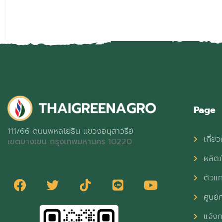
Page
111/66 ถนนพหลโยธิน แขวงอนุสาวรีย์
เกี่ยว
เขตบางเขน กรุงเทพมหานคร 10220
ผลิต
ตัวแ
ศูนย์ก
แจ้งก