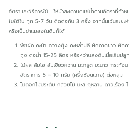
อัตราและวิธีการใช้ : ให้นำสะเดาบดแช่น้ำตามอัตราที่กำ
ใบใต้ใบ ทุก 5-7 วัน ติดต่อกัน 3 ครั้ง จากนั้นเว้นระย
หรือเป็นฆ่าแมลงในดินก็ได้
พืชผัก คะน้า กวางตุ้ง กะหล่ำปลี ผักกาดขาว ผักก
ถุง ต่อน้ำ 15-25 ลิตร หรือหว่านลงดินเมื่อเริ่มปล
ไม้ผล ส้มโอ ส้มเขียวหวาน มะกรูด มะนาว กระท้อน
อัตราการ 5 – 10 กรัม (ครึ่งช้อนแกง) ต่อหลุม
ไม้ดอกไม้ประดับ กล้วยไม้ มะลิ กุหลาบ ดาวเรือง