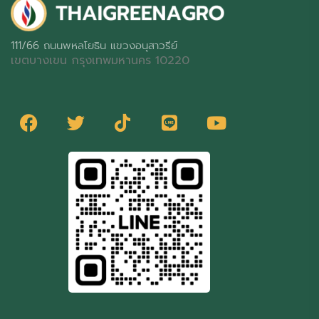
111/66 ถนนพหลโยธิน แขวงอนุสาวรีย์
เขตบางเขน กรุงเทพมหานคร 10220