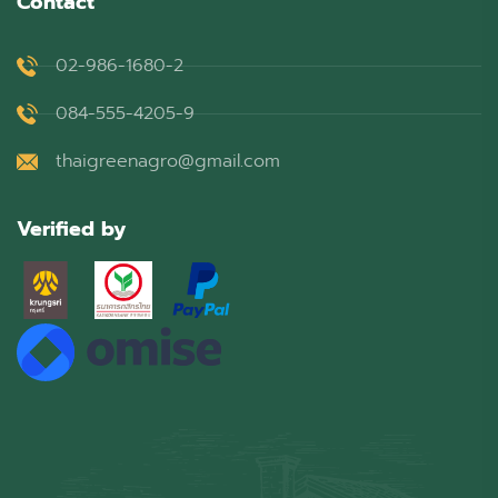
Contact
02-986-1680-2
084-555-4205-9
thaigreenagro@gmail.com
Verified by