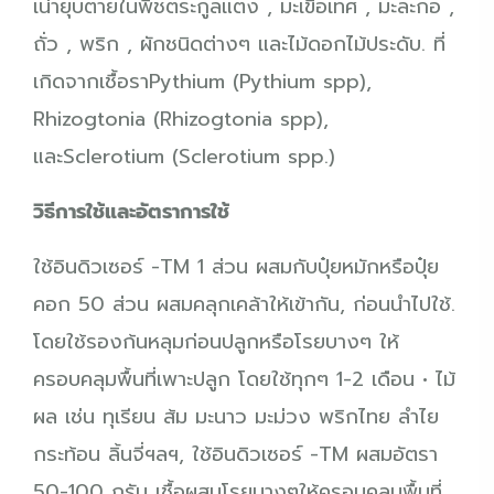
เน่ายุบตายในพืชตระกูลแตง , มะเขือเทศ , มะละกอ ,
ถั่ว , พริก , ผักชนิดต่างๆ และไม้ดอกไม้ประดับ. ที่
เกิดจากเชื้อราPythium (Pythium spp),
Rhizogtonia (Rhizogtonia spp),
และSclerotium (Sclerotium spp.)
วิธีการใช้และอัตราการใช้
ใช้อินดิวเซอร์ -TM 1 ส่วน ผสมกับปุ๋ยหมักหรือปุ๋ย
คอก 50 ส่วน ผสมคลุกเคล้าให้เข้ากัน, ก่อนนำไปใช้.
โดยใช้รองก้นหลุมก่อนปลูกหรือโรยบางๆ ให้
ครอบคลุมพื้นที่เพาะปลูก โดยใช้ทุกๆ 1-2 เดือน
• ไม้
ผล เช่น ทุเรียน ส้ม มะนาว มะม่วง พริกไทย ลำไย
กระท้อน ลิ้นจี่ฯลฯ, ใช้อินดิวเซอร์ -TM ผสมอัตรา
50-100 กรัม เชื้อผสมโรยบางๆให้ครอบคลุมพื้นที่