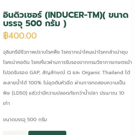
อินดิวเซอร์ (INDUCER-TM)
( ขนาด
บรรจุ 500 กรัม )
฿
400.00
จุลินทรีย์ชีวภาพปราบโรคพืช โรครากเน่าโคนเน่า
โรคกล้าเน่ายุบ
โรคเน่าคอดิน โรคเหี่ยว
ผ่านการรับรองจากกรมวิชาการเกษตรนำ
ไปจดรับรอง GAP, สัญลักษณ์ Q และ Organic Thailand ได้
ละลายน้ำได้ 100% ไม่อุดตันหัวฉีด
ผ่านการทดสอบความเป็น
พิษ (LD50) แล้วว่ามีความปลอดภัยกว่าน้ำปลา ประมาณ 10
เท่า
ขนาดบรรจุ 500 กรัม