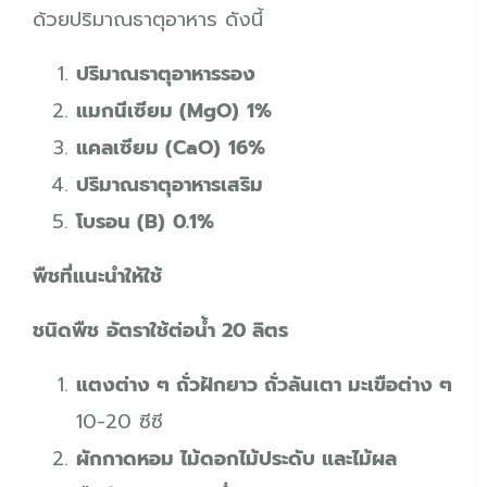
ด้วยปริมาณธาตุอาหาร ดังนี้
ปริมาณธาตุอาหารรอง
แมกนีเซียม (MgO)
1%
แคลเซียม (CaO)
16%
ปริมาณธาตุอาหารเสริม
โบรอน (B)
0.1%
พืชที่แนะนำให้ใช้
ชนิดพืช
อัตราใช้ต่อน้ำ 20 ลิตร
แตงต่าง ๆ ถั่วฝักยาว ถั่วลันเตา มะเขือต่าง ๆ
10-20 ซีซี
ผักกาดหอม ไม้ดอกไม้ประดับ และไม้ผล