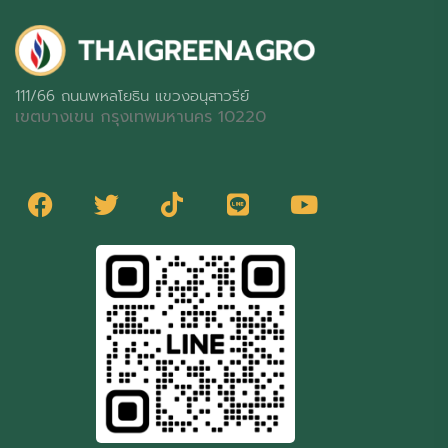
111/66 ถนนพหลโยธิน แขวงอนุสาวรีย์
เขตบางเขน กรุงเทพมหานคร 10220