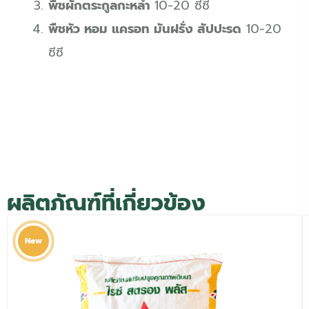
พืชผักตระกูลกะหล่ำ
10-20 ซีซี
พืชหัว หอม แครอท มันฝรั่ง สัปปะรด
10-20
ซีซี
ผลิตภัณฑ์ที่เกี่ยวข้อง
New