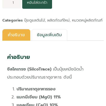
หยิบใส่ตะกร้า
Categories
ปุ๋ยดูแลต้นไม้
,
ผลิตภัณฑ์ใหม่
,
หมวดหมู่ผลิตภัณฑ์
คำอธิบาย
ข้อมูลเพิ่มเติม
คำอธิบาย
ซิลโคเทรซ (SilcoTrace)
เป็นปุ๋ยเคมีชนิดน้ำ
ประกอบด้วยปริมาณธาตุอาหาร ดังนี้
ปริมาณธาตุอาหารรอง
แมกนีเซียม (MgO)
11%
แคลเซียม (CaO)
10%