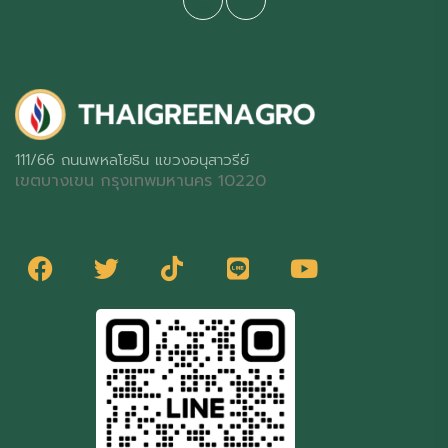
111/66 ถนนพหลโยธิน แขวงอนุสาวรีย์
เขตบางเขน กรุงเทพมหานคร 10220