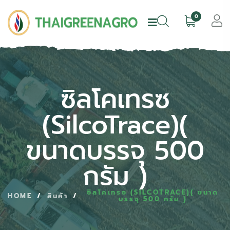
0
ซิลโคเทรซ
(SilcoTrace)
(
ขนาดบรรจุ 500
กรัม )
ซิลโคเทรซ (SILCOTRACE)( ขนาด
HOME
/
สินค้า
/
บรรจุ 500 กรัม )