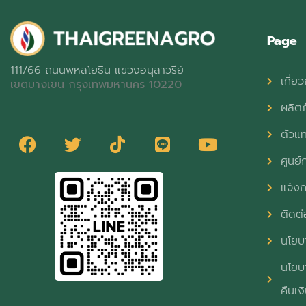
Page
111/66 ถนนพหลโยธิน แขวงอนุสาวรีย์
เกี่ยว
เขตบางเขน กรุงเทพมหานคร 10220
ผลิต
ตัวแ
ศูนย์ก
แจ้งก
ติดต่
นโยบา
นโยบา
คืนเง