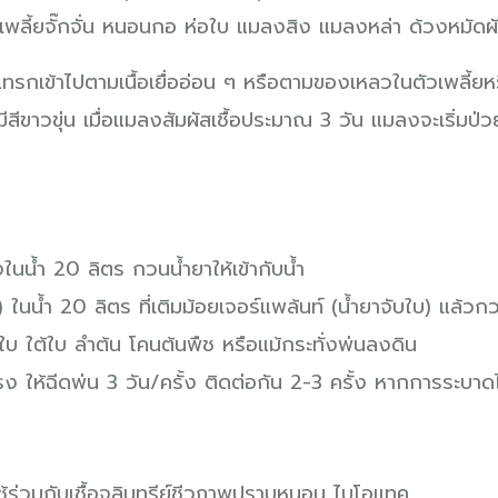
เพลี้ยจั๊กจั่น หนอนกอ ห่อใบ แมลงสิง แมลงหล่า ด้วงหมัดผั
 จะแทรกเข้าไปตามเนื้อเยื่ออ่อน ๆ หรือตามของเหลวในตัวเพลี้
มีสีขาวขุ่น เมื่อแมลงสัมผัสเชื้อประมาณ 3 วัน แมลงจะเริ่
ในน้ำ 20 ลิตร กวนน้ำยาให้เข้ากับน้ำ
ง) ในน้ำ 20 ลิตร ที่เติมม้อยเจอร์แพล้นท์ (น้ำยาจับใบ) แล้วก
นใบ ใต้ใบ ลำต้น โคนต้นพืช หรือแม้กระทั่งพ่นลงดิน
ห้ฉีดพ่น 3 วัน/ครั้ง ติดต่อกัน 2-3 ครั้ง หากการระบาดไม่
ร่วมกับเชื้อจุลินทรีย์ชีวภาพปราบหนอน ไบโอแทค