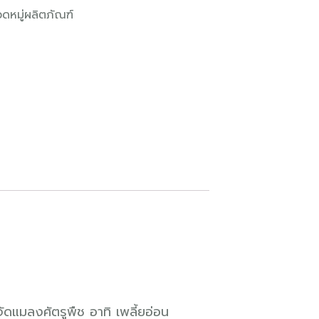
ดหมู่ผลิตภัณฑ์
ำจัดแมลงศัตรูพืช อาทิ เพลี้ยอ่อน