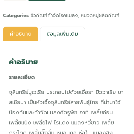
Categories
ชีวภัณฑ์กำจัดโรคแมลง
,
หมวดหมู่ผลิตภัณฑ์
คำอธิบาย
ข้อมูลเพิ่มเติม
คำอธิบาย
รายละเอียด
จุลินทรีย์บูเวเรีย ประกอบไปด้วยเชื้อรา บิววาเรีย บา
สเซียน่า เป็นหัวเชื้อจุลินทรีย์สายพันธุ์ไทย ที่นำมาใช้
ป้องกันและกำจัดแมลงศัตรูพืช อาทิ เพลี้ยอ่อน
เพลี้ยแป้ง เพลี้ยไฟ ไรแดง แมลงหวี่ขาว เพลี้ย
กระโดด เพลี้ยจั๊กจั่น หนอนกอ ห่อใบ แมลงสิง