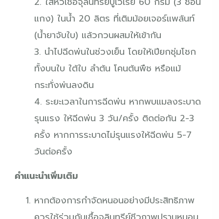
2. ใส่หัวเชื้อจุลินทรีย์บูเวเรีย 60 กรัม (3 ช้อน
แกง) ในน้ำ 20 ลิตร ที่เติมม้อยเจอร์แพล้นท์
(น้ำยาจับใบ) แล้วกวนผสมให้เข้ากัน
3. นำไปฉีดพ่นในช่วงเย็น โดยให้เปียกชุ่มโชก
ทั้งบนใบ ใต้ใบ ลำต้น โคนต้นพืช หรือแม้
กระทั่งพ่นลงดิน
4. ระยะเวลาในการฉีดพ่น หากพบแมลงระบาด
รุนแรง ให้ฉีดพ่น 3 วัน/ครั้ง ติดต่อกัน 2-3
ครั้ง หากการระบาดไม่รุนแรงให้ฉีดพ่น 5-7
วันต่อครั้ง
คำแนะนำเพิ่มเติม
หากต้องการกำจัดหนอนอย่างมีประสิทธิภาพ
ควรใช้ร่วมกับเชื้อจุลินทรีย์ชีวภาพปราบหนอน