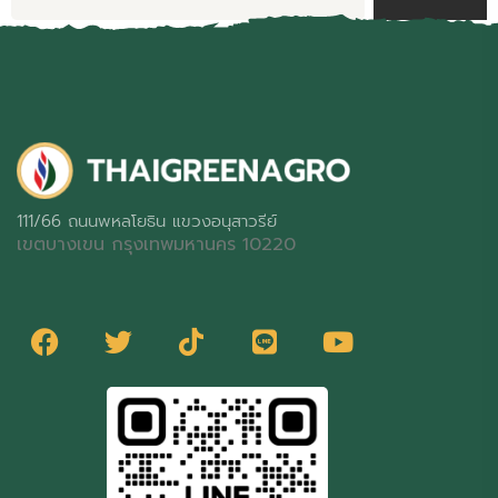
111/66 ถนนพหลโยธิน แขวงอนุสาวรีย์
เขตบางเขน กรุงเทพมหานคร 10220