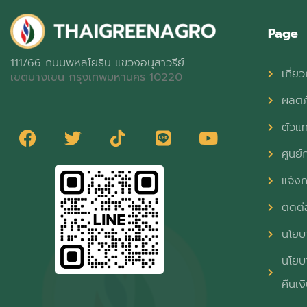
Page
111/66 ถนนพหลโยธิน แขวงอนุสาวรีย์
เกี่ยว
เขตบางเขน กรุงเทพมหานคร 10220
ผลิต
ตัวแ
ศูนย์ก
แจ้งก
ติดต่
นโยบา
นโยบา
คืนเง