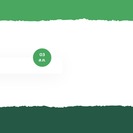
03
ส.ค.