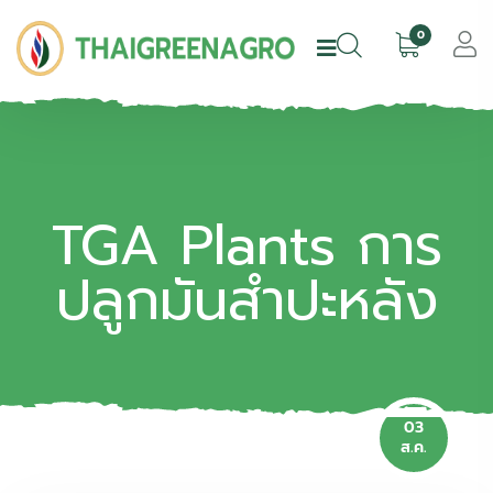
0
TGA Plants การ
ปลูกมันสำปะหลัง
03
ส.ค.