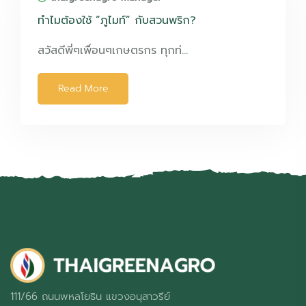
ทำไมต้องใช้ “ภูไมท์” กับสวนพริก?
สวัสดีพี่ๆเพื่อนๆเกษตรกร ทุกท่…
Read More
111/66 ถนนพหลโยธิน แขวงอนุสาวรีย์