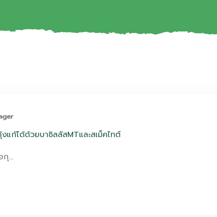
ager
กุ้งแก้ได้ด้วยบาซิลลัสMTและสเม็คไทต์
ือกุ…