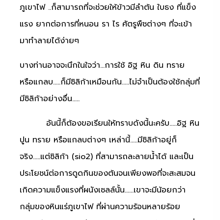
ภูเขาไฟ ..ก็สามารถที่จะช่วยให้ข้าวมีลำต้น ใบธง ที่แข็ง
แรง ยากต่อการที่หนอน รา ไร ศัตรูพืชต่างๆ ที่จะเข้า
มาทำลายได้ง่ายๆ
บางท่านอาจจะนึกในใจว่า…การใช้ อิฐ หิน ดิน ทราย
หรือแกลบ…..ก็มีซิลิก้าเหมือนกัน…..ไม่จำเป็นต้องใช้กลุ่มที่
มีซิลิก้าอย่างอื่น…..
อันนี้ก็ต้องขอเรียนให้ทราบดังนี้นะครับ…..อิฐ หิน
ปูน ทราย หรือแกลบต่างๆ เหล่านี้…..มีซิลิก้าอยู่ก็
จริง…..แต่ซิลิก้า (sio2) ที่สามารถละลายน้ำได้ และเป็น
ประโยชน์ต่อการดูดกินของต้นจนเพียงพอที่จะสะสมจน
เกิดความแข็งแรงที่ผนังเซลล์นั้น……เขาจะมีน้อยกว่า
กลุ่มของหินแร่ภูเขาไฟ ที่ผ่านความร้อนหลายร้อย