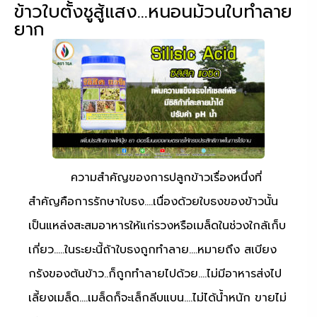
ข้าวใบตั้งชูสู้แสง…หนอนม้วนใบทำลาย
ยาก
ความสำคัญของการปลูกข้าวเรื่องหนึ่งที่
สำคัญคือการรักษาใบธง….เนื่องด้วยใบธงของข้าวนั้น
เป็นแหล่งสะสมอาหารให้แก่รวงหรือเมล็ดในช่วงใกล้เก็บ
เกี่ยว…..ในระยะนี้ถ้าใบธงถูกทำลาย….หมายถึง สเบียง
กรังของต้นข้าว..ก็ถูกทำลายไปด้วย….ไม่มีอาหารส่งไป
เลี้ยงเมล็ด….เมล็ดก็จะเล็กลีบแบน….ไม่ได้น้ำหนัก ขายไม่