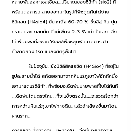
หลายพันองศาเซลเซียส….ปริมาณของซิลิก้า (sio2) ที่
พร้อมต่อการละลายออกมาในรูปที่พืชดูดกินได้ง่าย
ซิลิคอน (H4sio4) มีมากถึง 60-70 % ซึ่งอิฐ หิน ปูน
ทราย และแกลบนั้น มีแค่เพียง 2-3 % เท่านั้นเอง….จึง
ไม่เพียงพอที่จะช่วยให้เซลล์พืชหลุดพ้นจากการเข้า
ทำลายของ โรค แมลงศัตรูพืชได้
ในปัจจุบัน…ยังมีซิลิสิคแอซิด (H4Sio4) ที่อยู่ใน
รูปละลายน้ำได้ สกัดออกมาจากหินแร่ภูเขาไฟอีกทีหนึ่ง
เอามาแต่แร่ซิลิก้า…ที่พร้อมจะฉีดพ่นบายพาสที่ใบได้ทันที
…..ฉีดพ่นโดนตรงไหน….ก็จะแข็งตรงนั้น……จะรวดเร็วกว่า
การหว่านหินแร่ภูเขาไฟทางดิน….แล้วลำเลียงขึ้นมาโดย
ผ่านราก….
การซิลิก้า ทั้งทางดิน และทางใบ……จึงมีประสิทธิภาพ